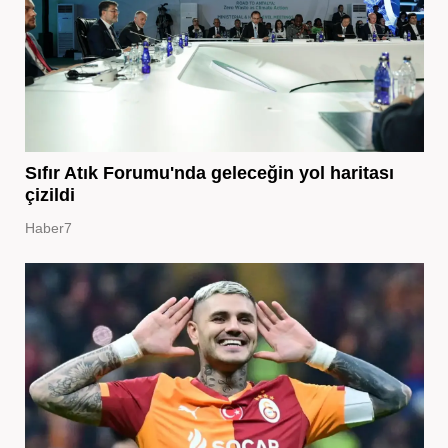
Sıfır Atık Forumu'nda geleceğin yol haritası
çizildi
Haber7