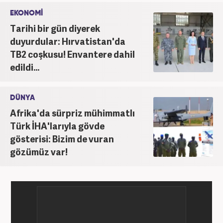
''Ekonomi ve Otomobil Editörü'' olarak meslek
EKONOMİ
hayatına devam etmektedir.
Tarihi bir gün diyerek
duyurdular: Hırvatistan'da
TB2 coşkusu! Envantere dahil
edildi...
DÜNYA
Afrika'da sürpriz mühimmatlı
Türk İHA'larıyla gövde
gösterisi: Bizim de vuran
gözümüz var!