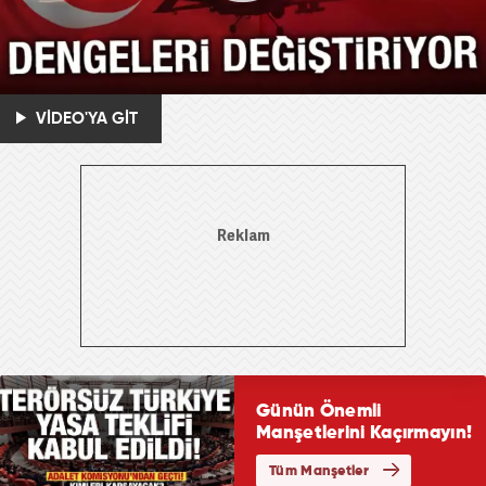
VİDEO'YA GİT