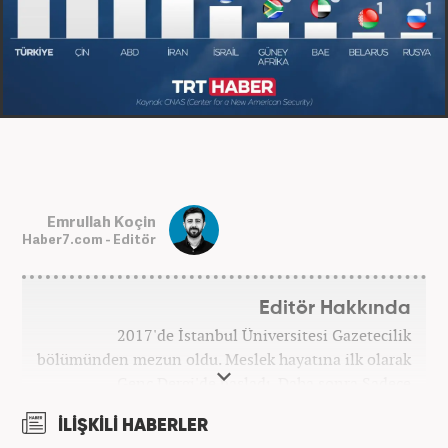
Emrullah Koçin
Haber7.com - Editör
Editör Hakkında
2017'de İstanbul Üniversitesi Gazetecilik
bölümünden mezun oldu. Meslek hayatına ilk olarak
Genç Dergi'de başladı. Daha sonra Sadece
haber.com'da internet haberciliğine başladı. 2019
İLİŞKİLİ HABERLER
yılında Haber7.com ailesine dahil olan Koçin,