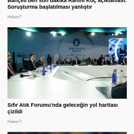
Bahçeli'den son dakika Rahmi Koç açıklaması:
Soruşturma başlatılması yanlıştır
Haber7
Sıfır Atık Forumu'nda geleceğin yol haritası
çizildi
Haber7