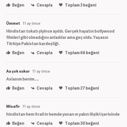
Beğen
Cevapla
Toplam
3
beğeni
Ümmet
11 ay önce
Hindistan tokatı yiyince ayıldı. Gerçek hayatın bollywood
filmleri gibi olmadığını anladılar ama geç oldu. Yaşasın
Türkiye Pakistan kardeşliği.
Beğen
Cevapla
Toplam
66
beğeni
Aa çok sukur
11 ay önce
Aslanım benim....
Beğen
Cevapla
Toplam
27
beğeni
Misafir
11 ay önce
hindistan hem itrail in hemde yunan ın yakın ilişiki içerisinde
Beğen
Cevapla
Toplam
30
beğeni