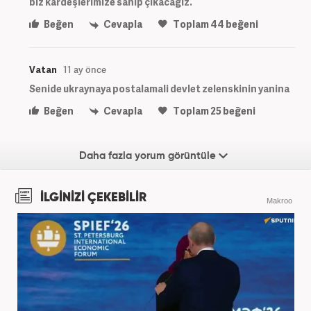
biz kardeşlerimize sahip çıkacağız.
Beğen
Cevapla
Toplam
44
beğeni
Vatan
11 ay önce
Senide ukraynaya postalamali devlet zelenskinin yanina
Beğen
Cevapla
Toplam
25
beğeni
Daha fazla yorum görüntüle
İLGİNİZİ ÇEKEBİLİR
Makroo