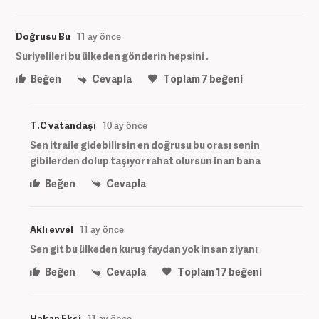
Doğrusu Bu
11 ay önce
Suriyelileri bu ülkeden gönderin hepsini .
Beğen
Cevapla
Toplam
7
beğeni
T.C vatandaşı
10 ay önce
Sen itraile gidebilirsin en doğrusu bu orası senin
gibilerden dolup taşıyor rahat olursun inan bana
Beğen
Cevapla
Aklı evvel
11 ay önce
Sen git bu ülkeden kuruş faydan yok insan ziyanı
Beğen
Cevapla
Toplam
17
beğeni
Hakan Ekşi
11 ay önce