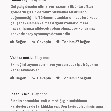
Gel çalış deseler elinizi vurmazsınız öbür taraftan
gönderin gitsin dersiniz Suriyeliler Mısırlılar o
beğenmediğiniz Türkmenistanlılar olmasa bu ülkede
çalışacak eleman kalmaz Afganistanlar olmasa
hayvanlarınızı güdecek çoban olmaz boş konuşmayın
kahvede okey oynamaya devam edin
Beğen
Cevapla
Toplam
27
beğeni
Vakkas mutlu
11 ay önce
Ekmeğini suyunu sen mi veriyorsun ucuz iş sürüyor ne
kadar faydası var......
Beğen
Cevapla
Toplam
17
beğeni
İnsanlık için
11 ay önce
Bir elin parmakları eşit olmadığı gibi müslüman
kardeşlerde de farklılıklar var. Sen faşist olabilirsin ama