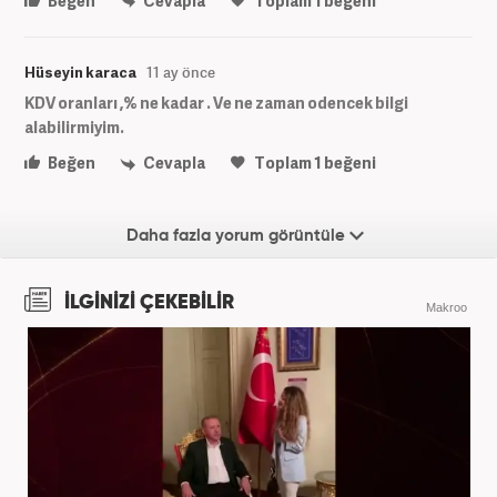
Beğen
Cevapla
Toplam
1
beğeni
Hüseyin karaca
11 ay önce
KDV oranları ,% ne kadar . Ve ne zaman odencek bilgi
alabilirmiyim.
Beğen
Cevapla
Toplam
1
beğeni
Daha fazla yorum görüntüle
İLGİNİZİ ÇEKEBİLİR
Makroo