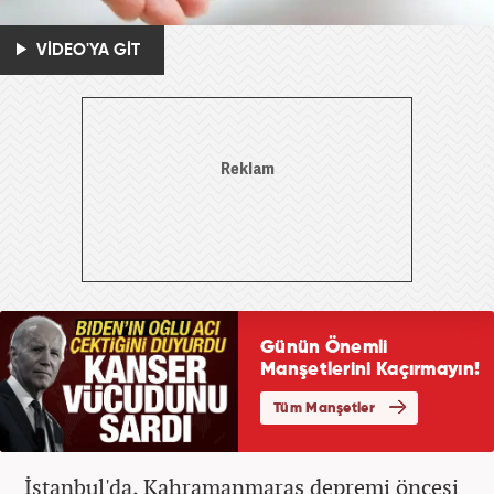
VİDEO'YA GİT
İstanbul'da, Kahramanmaraş depremi öncesi