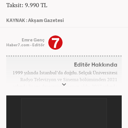
Taksit: 9.990 TL
KAYNAK : Akşam Gazetesi
Emre Genç
Haber7.com - Editör
Editör Hakkında
1999 yılında İstanbul’da doğdu. Selçuk Üniversitesi
Radyo Televizyon ve Sinema bölümünden 2021
yılında lisans derecesiyle mezun oldu. 2017 yılında
Üniversite Televizyonu’nda başladığı kariyerinde 3
yıl boyunca spor spikerliği ve muhabirliği
görevlerinde bulundu. Daha sonra 2020 yılında özel
bir haber kanalında haber ve spor editörlüğü yaptı.
Ardından Turkuvaz Medya Grubu’nda editörlük
görevinde bulundu. 2024 Mayıs ayından itibaren