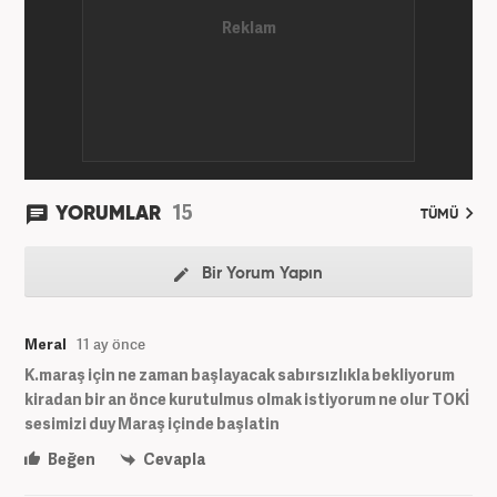
Kanal 7 Medya Grubu’na bağlı Haber7.com’da editör
olarak görevini sürdürmektedir.
15
YORUMLAR
TÜMÜ
Bir Yorum Yapın
Meral
11 ay önce
K.maraş için ne zaman başlayacak sabırsızlıkla bekliyorum
kiradan bir an önce kurutulmus olmak istiyorum ne olur TOKİ
sesimizi duy Maraş içinde başlatin
Beğen
Cevapla