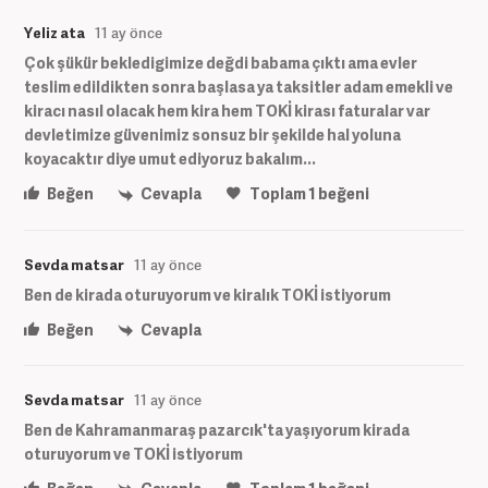
Yeliz ata
11 ay önce
Çok şükür bekledigimize değdi babama çıktı ama evler
teslim edildikten sonra başlasa ya taksitler adam emekli ve
kiracı nasıl olacak hem kira hem TOKİ kirası faturalar var
devletimize güvenimiz sonsuz bir şekilde hal yoluna
koyacaktır diye umut ediyoruz bakalım...
Beğen
Cevapla
Toplam
1
beğeni
Sevda matsar
11 ay önce
Ben de kirada oturuyorum ve kiralık TOKİ istiyorum
Beğen
Cevapla
Sevda matsar
11 ay önce
Ben de Kahramanmaraş pazarcık'ta yaşıyorum kirada
oturuyorum ve TOKİ istiyorum