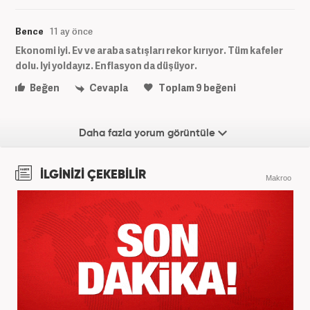
Bence
11 ay önce
Ekonomi iyi. Ev ve araba satışları rekor kırıyor. Tüm kafeler
dolu. Iyi yoldayız. Enflasyon da düşüyor.
Beğen
Cevapla
Toplam
9
beğeni
Daha fazla yorum görüntüle
İLGİNİZİ ÇEKEBİLİR
Makroo