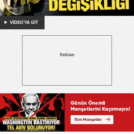
VİDEO'YA GİT