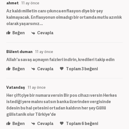
ahmet
11 ay önce
Az kaldı milletin canı çıkınca enflasyon diye bir şey
kalmayacak. Enflasyonun olmadıgı bir ortamda mutlu azınlık
olarak yaşarsınız...
Beğen
Cevapla
Bülent duman
11 ay önce
Allah'a savaş açmayın faizleri indirin, kredileri takip edin
Beğen
Cevapla
Toplam
3
beğeni
Vatandaş
11 ay önce
Her çiftçiye bir numara versin Bir pos cihazı versin Herkes
istediği yere malını satsın banka üzerinden vergisinde
ödesin bu hal çetesini ortadan kaldırın her şey Güllü
gülistanik olur Türkiye'de
Beğen
Cevapla
Toplam
6
beğeni