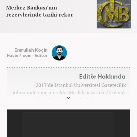
Merkez Bankası'nın
rezervlerinde tarihi rekor
Emrullah Koçin
Haber7.com - Editör
Editör Hakkında
2017'de İstanbul Üniversitesi Gazetecilik
bölümünden mezun oldu. Meslek hayatına ilk olarak
Genç Dergi'de başladı. Daha sonra Sadece
haber.com'da internet haberciliğine başladı. 2019
yılında Haber7.com ailesine dahil olan Koçin,
''Ekonomi ve Otomobil Editörü'' olarak meslek
hayatına devam etmektedir.