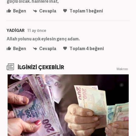
güçlü olcak. hainlere inat,
Beğen
Cevapla
Toplam
1
beğeni
YADİGAR
11 ay önce
Allah yolunu açık eylesin genç adam.
Beğen
Cevapla
Toplam
4
beğeni
İLGİNİZİ ÇEKEBİLİR
Makroo