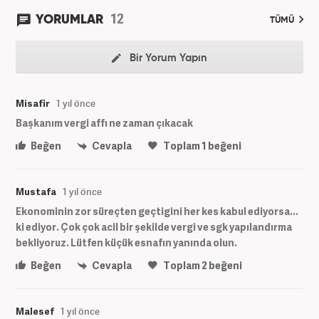
12
YORUMLAR
TÜMÜ
Bir Yorum Yapın
Misafir
1 yıl önce
Başkanım vergi affı ne zaman çıkacak
Beğen
Cevapla
Toplam
1
beğeni
Mustafa
1 yıl önce
Ekonominin zor süreçten geçtigini her kes kabul ediyorsa...
ki ediyor. Çok çok acil bir şekilde vergi ve sgk yapılandırma
bekliyoruz. Lütfen küçük esnafın yanında olun.
Beğen
Cevapla
Toplam
2
beğeni
Malesef
1 yıl önce