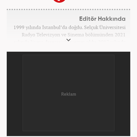
Editör Hakkında
1999 yılında İstanbul’da doğdu. Selçuk Üniversitesi
Radyo Televizyon ve Sinema bölümünden 2021
yılında lisans derecesiyle mezun oldu. 2017 yılında
Üniversite Televizyonu’nda başladığı kariyerinde 3
yıl boyunca spor spikerliği ve muhabirliği
görevlerinde bulundu. Daha sonra 2020 yılında özel
bir haber kanalında haber ve spor editörlüğü yaptı.
Ardından Turkuvaz Medya Grubu’nda editörlük
görevinde bulundu. 2024 Mayıs ayından itibaren
Kanal 7 Medya Grubu’na bağlı Haber7.com’da editör
olarak görevini sürdürmektedir.