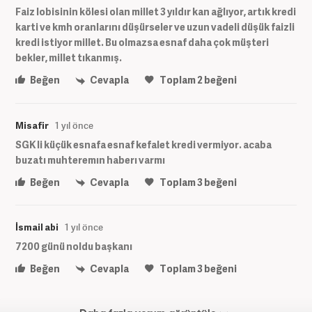
Faiz lobisinin kölesi olan millet 3 yıldır kan ağlıyor, artık kredi
karti ve kmh oranlarını düşürseler ve uzun vadeli düşük faizli
kredi istiyor millet. Bu olmazsa esnaf daha çok müşteri
bekler, millet tıkanmış.
Beğen
Cevapla
Toplam
2
beğeni
Misafir
1 yıl önce
SGK li küçük esnafa esnaf kefalet kredi vermiyor. acaba
buzatı muhteremın haberı varmı
Beğen
Cevapla
Toplam
3
beğeni
İsmail abi
1 yıl önce
7200 günü noldu başkanı
Beğen
Cevapla
Toplam
3
beğeni