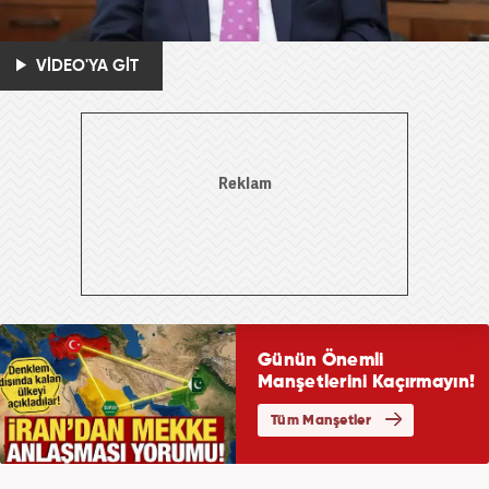
VİDEO'YA GİT