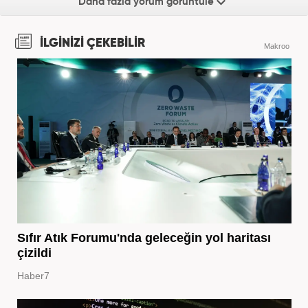
Daha fazla yorum görüntüle
İLGİNİZİ ÇEKEBİLİR
Makroo
Sıfır Atık Forumu'nda geleceğin yol haritası
çizildi
Haber7