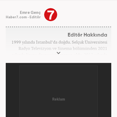
Emre Genç
Haber7.com - Editör
Editör Hakkında
1999 yılında İstanbul’da doğdu. Selçuk Üniversitesi
Radyo Televizyon ve Sinema bölümünden 2021
yılında lisans derecesiyle mezun oldu. 2017 yılında
Üniversite Televizyonu’nda başladığı kariyerinde 3
yıl boyunca spor spikerliği ve muhabirliği
görevlerinde bulundu. Daha sonra 2020 yılında özel
bir haber kanalında haber ve spor editörlüğü yaptı.
Ardından Turkuvaz Medya Grubu’nda editörlük
görevinde bulundu. 2024 Mayıs ayından itibaren
Kanal 7 Medya Grubu’na bağlı Haber7.com’da editör
olarak görevini sürdürmektedir.