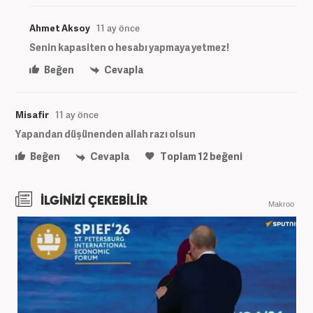
Ahmet Aksoy
11 ay önce
Senin kapasiten o hesabı yapmaya yetmez!
Beğen
Cevapla
Misafir
11 ay önce
Yapandan düşünenden allah razı olsun
Beğen
Cevapla
Toplam
12
beğeni
İLGİNİZİ ÇEKEBİLİR
Makroo