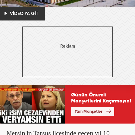
VİDEO'YA GİT
Mersin'in Tarsus ilçesinde geçen yıl 10