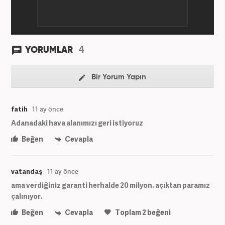
4
YORUMLAR
Bir Yorum Yapın
fatih
11 ay önce
Adanadaki hava alanımızı geri istiyoruz
Beğen
Cevapla
vatandaş
11 ay önce
ama verdiğiniz garanti herhalde 20 milyon. açıktan paramız
çalınıyor.
Beğen
Cevapla
Toplam
2
beğeni