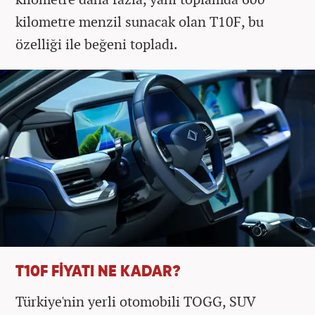
kilometre menzil sunacak olan T10F, bu
özelliği ile beğeni topladı.
T10F FİYATI NE KADAR?
Türkiye'nin yerli otomobili TOGG, SUV