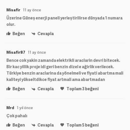
Misafir
11 ay önce
Üzerine Güneş enerji paneli yerleştirilirse dünyada 1 numara
olur.
Beğen
Cevapla
Misafir87
11 ay önce
Bence cok yakin zamanda elektrikli araclarin devri bitecek.
Bir kac yillik proje idi geri benzin dizel e ağirlik verilecek.
Türkiye benzin araclarina da yönelmeli ve fiyati abartma mali
kaliteyi yükseltdikce fiyat artmali ama abartmadan
Beğen
Cevapla
Toplam
3
beğeni
Mrd
1 yıl önce
Çok pahalı
Beğen
Cevapla
Toplam
5
beğeni