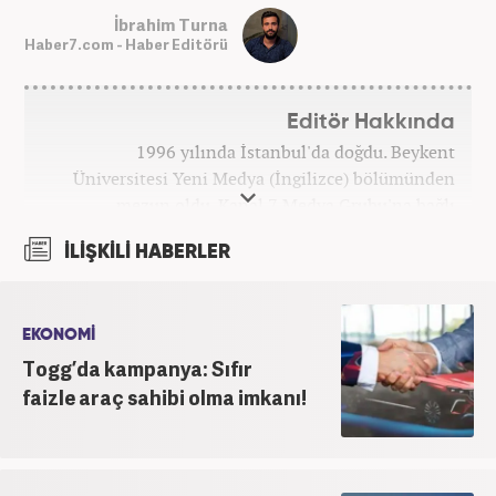
İbrahim Turna
Haber7.com - Haber Editörü
Editör Hakkında
1996 yılında İstanbul'da doğdu. Beykent
Üniversitesi Yeni Medya (İngilizce) bölümünden
mezun oldu. Kanal 7 Medya Grubu'na bağlı
haber7.com bünyesinde mesleki hayatına devam
İLİŞKİLİ HABERLER
etmektedir.
EKONOMİ
Togg’da kampanya: Sıfır
faizle araç sahibi olma imkanı!