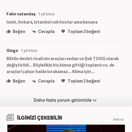
Fakir vatandaş
1 yıl önce
Izmir, Ankara, Istanbul cok hostur ama benana
Beğen
Cevapla
Toplam
3
beğeni
Gingo
1 yıl önce
Bütün devlet ricali nin araçları sedan ve Şub TOGG olarak
değiştirildi... Böylelikle hiç kimse gittiği toplantı vs. de
araçlari çalışır halde bırakamaz... Klima için...
Beğen
Cevapla
Toplam
2
beğeni
Daha fazla yorum görüntüle
İLGİNİZİ ÇEKEBİLİR
Makroo