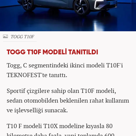
TOGG T10F
TOGG T10F MODELİ TANITILDI
Togg, C segmentindeki ikinci modeli T10F'i
TEKNOFEST'te tanıttı.
Sportif çizgilere sahip olan T10F modeli,
sedan otomobilden beklenilen rahat kullanım
ve işlevselliği sunacak.
T10 F modeli T10X modeline kıyasla 80
kilometre daha fazla, yani toplamda 600