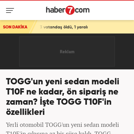
3 vatandaş öldü, 1 yaralı
SON DAKİKA
TOGG'un yeni sedan modeli
T10F ne kadar, ön sipariş ne
zaman? İşte TOGG T10F'in
özellikleri
Yerli otomobil TOGG'un yeni sedan modeli
T10F'in çıkışına az bir süre kaldı. TOGG