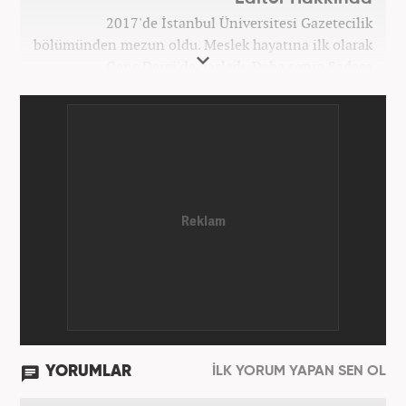
2017'de İstanbul Üniversitesi Gazetecilik
bölümünden mezun oldu. Meslek hayatına ilk olarak
Genç Dergi'de başladı. Daha sonra Sadece
haber.com'da internet haberciliğine başladı. 2019
yılında Haber7.com ailesine dahil olan Koçin,
''Ekonomi ve Otomobil Editörü'' olarak meslek
hayatına devam etmektedir.
YORUMLAR
İLK YORUM YAPAN SEN OL