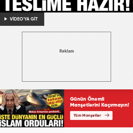
VİDEO'YA GİT