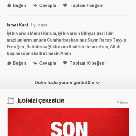
Beğen
Cevapla
Toplam
7
beğeni
İsmet Kani
1 yıl önce
İyi ki varsın Murat Kurum, iyi ki varsın Dünya lideri tüm
mazlumların umudu Cumhurbaşkanımız Sayın Recep Tayyip
Erdoğan , Rabbim sağlıklı uzun ömürler ihsan etsin, Allah
başımızdan eksik etmesin Amin
Beğen
Cevapla
Toplam
10
beğeni
Daha fazla yorum görüntüle
İLGİNİZİ ÇEKEBİLİR
Makroo