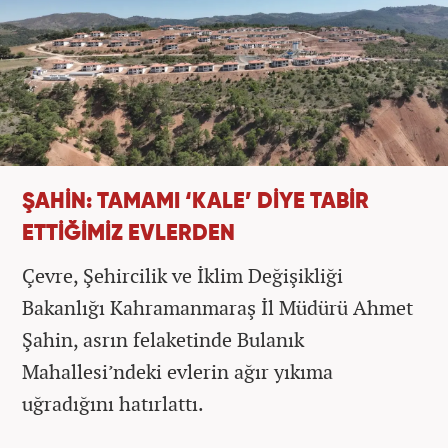
ŞAHİN: TAMAMI ‘KALE’ DİYE TABİR
ETTİĞİMİZ EVLERDEN
Çevre, Şehircilik ve İklim Değişikliği
Bakanlığı Kahramanmaraş İl Müdürü Ahmet
Şahin, asrın felaketinde Bulanık
Mahallesi’ndeki evlerin ağır yıkıma
uğradığını hatırlattı.