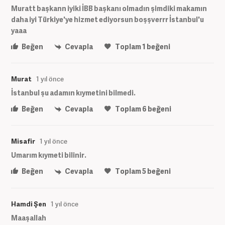
Muratt başkann iyiki İBB başkanı olmadın şimdiki makamın
daha iyi Türkiye'ye hizmet ediyorsun boşşverrr İstanbul'u
yaaa
Beğen
Cevapla
Toplam
1
beğeni
Murat
1 yıl önce
İstanbul şu adamın kıymetini bilmedi.
Beğen
Cevapla
Toplam
6
beğeni
Misafir
1 yıl önce
Umarım kıymeti bilinir.
Beğen
Cevapla
Toplam
5
beğeni
Hamdi Şen
1 yıl önce
Maaşallah