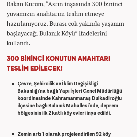
Bakan Kurum, “Asrın inşasında 300 bininci
yuvamızın anahtarını teslim etmeye
hazırlanıyoruz. Burası çok yakında yaşamın
başlayacağı Bulanık Köyü” ifadelerini
kullandı.
300 BİNİNCİ KONUTUN ANAHTARI
TESLİM EDİLECEK!
Çevre, Şehircilik ve İklim Değişikliği
Bakanlığı’na bağlı Yapı İşleri Genel Müdürlüğü
koordinesinde Kahramanmaraş Dulkadiroğlu
ilçesine bağlı Bulanık Mahallesi’nde, deprem
bölgesinin ilk 2 katlı köy evleri inşa edildi.
Zemin artı 1 olarak projelendirilen 92 köy