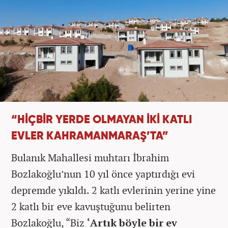
“HİÇBİR YERDE OLMAYAN İKİ KATLI
EVLER KAHRAMANMARAŞ’TA”
Bulanık Mahallesi muhtarı İbrahim
Bozlakoğlu’nun 10 yıl önce yaptırdığı evi
depremde yıkıldı. 2 katlı evlerinin yerine yine
2 katlı bir eve kavuştuğunu belirten
Bozlakoğlu, “Biz
‘Artık böyle bir ev