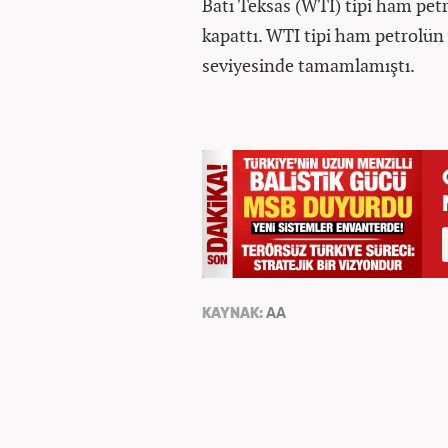
Batı Teksas (WTI) tipi ham petr
kapattı. WTI tipi ham petrolün
seviyesinde tamamlamıştı.
KAYNAK:
AA