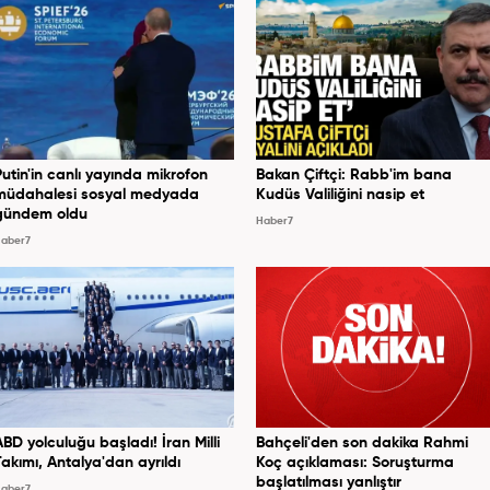
Putin'in canlı yayında mikrofon
Bakan Çiftçi: Rabb'im bana
müdahalesi sosyal medyada
Kudüs Valiliğini nasip et
gündem oldu
Haber7
aber7
ABD yolculuğu başladı! İran Milli
Bahçeli'den son dakika Rahmi
Takımı, Antalya'dan ayrıldı
Koç açıklaması: Soruşturma
başlatılması yanlıştır
aber7