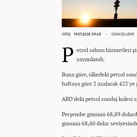
GİRİŞ
19.07.2025 09:45
GÜNCELLEME
P
etrol sahası hizmetleri şi
yayımlandı.
Buna göre, ülkedeki petrol son
haftaya göre 2 azalarak 422'ye g
ABD'deki petrol sondaj kulesi sa
Perşembe gününü 68,89 dolarda
gününü 68,60 dolar seviyesind