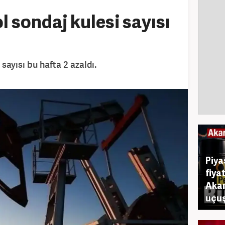
 sondaj kulesi sayısı
sayısı bu hafta 2 azaldı.
Piya
fiya
Akar
uçuş