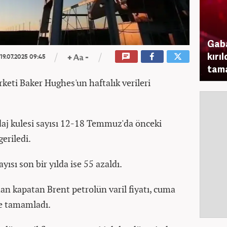
Gaba
kırı
19.07.2025 09:45
tam
rketi Baker Hughes'un haftalık verileri
daj kulesi sayısı 12-18 Temmuz'da önceki
eriledi.
yısı son bir yılda ise 55 azaldı.
n kapatan Brent petrolün varil fiyatı, cuma
e tamamladı.