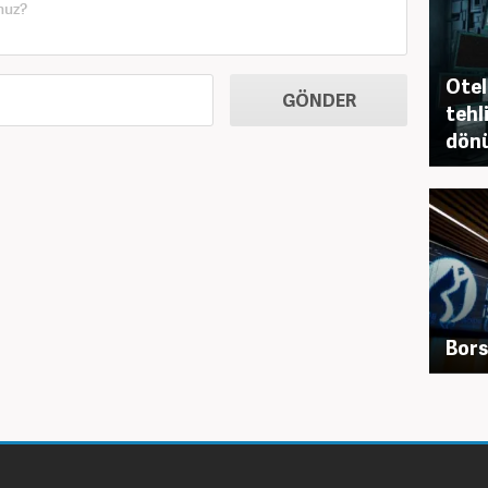
Otel
GÖNDER
tehl
dönü
Bors