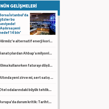
NÜN GELİŞMELERİ
Borsa İstanbul'da
gözler bu
seviyede!
'Aşılırsa yeni
hedef 14 bin'
Hürmüz'e alternatif enerji koridoru: Türkiye ve Irak'tan stratejik hamle
Sanatçılardan Ahbap’a milyonlar akmış! Paraların akibeti ne oldu?
Klima kullanırken faturayı düşürmenin yolu! İşte gideri katlayan en büyük hatalar
Altında yeni zirve mi, sert satış mı? Gözler ABD verisinde!
Otel odalarındaki büyük tehlike! Tatiliniz kabusa dönüşebilir!
Avrupa'da durum kritik: Tarihte böylesi görülmedi