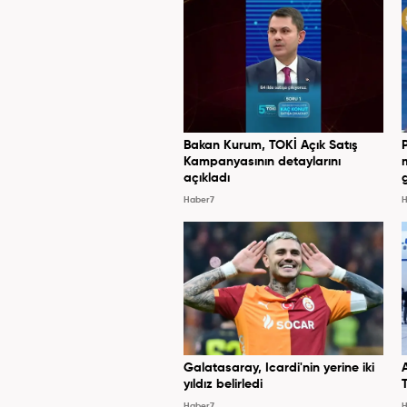
Bakan Kurum, TOKİ Açık Satış
Kampanyasının detaylarını
açıkladı
Haber7
H
Galatasaray, Icardi'nin yerine iki
yıldız belirledi
Haber7
H