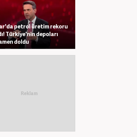
r'da petrol üretim rekoru
ldı! Türkiye'nin depoları
amen doldu