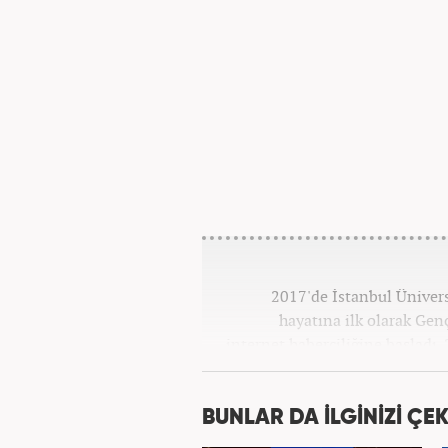
2017'de İstanbul Üniver
hayatına ilk olarak Gen
internet haberciliğine başladı.
''Ekonomi ve Otomobil E
BUNLAR DA İLGİNİZİ ÇEK