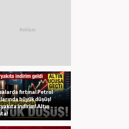
salarda fırtına! Petrol
tlarında büyük düşüş!
yakıta indirim! Altın
ta!