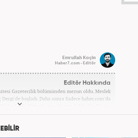
Emrullah Koçin
Haber7.com - Editör
Editör Hakkında
sitesi Gazetecilik bölümünden mezun oldu. Meslek
ç Dergi'de başladı. Daha sonra Sadece haber.com'da
 2019 yılında Haber7.com ailesine dahil olan Koçin,
ditörü'' olarak meslek hayatına devam etmektedir.
EBİLİR