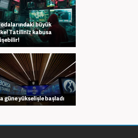
 odalarındaki büyük
ike! Tatiliniz kabusa
şebilir!
a güne yükselişle başladı