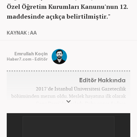
Özel Öğretim Kurumları Kanunu'nun 12.
maddesinde açıkça belirtilmiştir."
KAYNAK : AA
Emrullah Koçin
Haber7.com - Editör
Editör Hakkında
2017'de İstanbul Üniversitesi Gazetecilik
bölümünden mezun oldu. Meslek hayatına ilk olarak
Genç Dergi'de başladı. Daha sonra Sadece
haber.com'da internet haberciliğine başladı. 2019
yılında Haber7.com ailesine dahil olan Koçin,
''Ekonomi ve Otomobil Editörü'' olarak meslek
hayatına devam etmektedir.