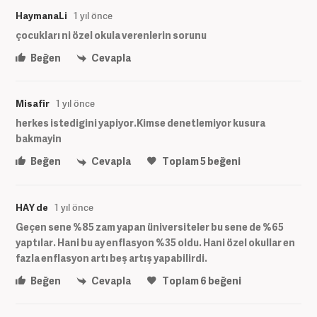
HaymanaLi
1 yıl önce
çocukları ni özel okula verenlerin sorunu
Beğen
Cevapla
Misafir
1 yıl önce
herkes istedigini yapiyor.Kimse denetlemiyor kusura
bakmayin
Beğen
Cevapla
Toplam
5
beğeni
HAY de
1 yıl önce
Geçen sene %85 zam yapan üniversiteler bu sene de %65
yaptılar. Hani bu ay enflasyon %35 oldu. Hani özel okullar en
fazla enflasyon artı beş artış yapabilirdi.
Beğen
Cevapla
Toplam
6
beğeni