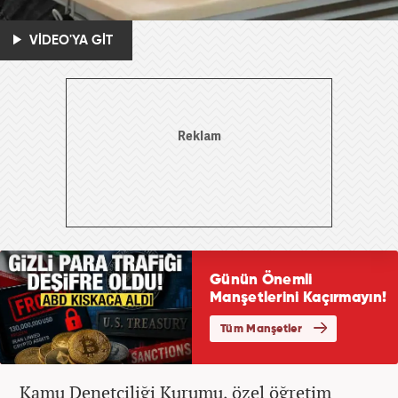
VİDEO'YA GİT
Kamu Denetçiliği Kurumu, özel öğretim