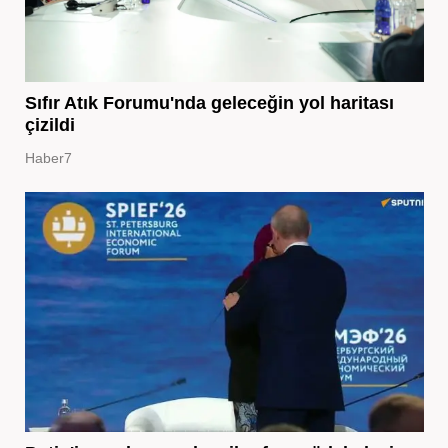
Sıfır Atık Forumu'nda geleceğin yol haritası
çizildi
Haber7