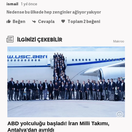
ismail
1 yıl önce
Nedense bu ülkede hep zenginler ağlıyor yakıyor
Beğen
Cevapla
Toplam
2
beğeni
İLGİNİZİ ÇEKEBİLİR
Makroo
ABD yolculuğu başladı! İran Milli Takımı,
Antalya'dan ayrıldı