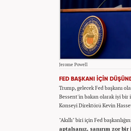
Jerome Powell
FED BAŞKANI İÇİN DÜŞÜN
Trump, gelecek Fed başkanı ola
Bessent'in bakan olarak iyi bir 
Konseyi Direktörü Kevin Hassett
"Akıllı" biri için Fed başkanlığ
aptalsanız, sanırım zor bi