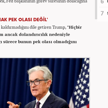
erek, Fed başkanının görev süresinin dolacağına
AK PEK OLASI DEĞİL'
 kaldırmadığını dile getiren Trump,
"Hiçbir
 ancak dolandırıcılık nedeniyle
 sürece bunun pek olası olmadığını