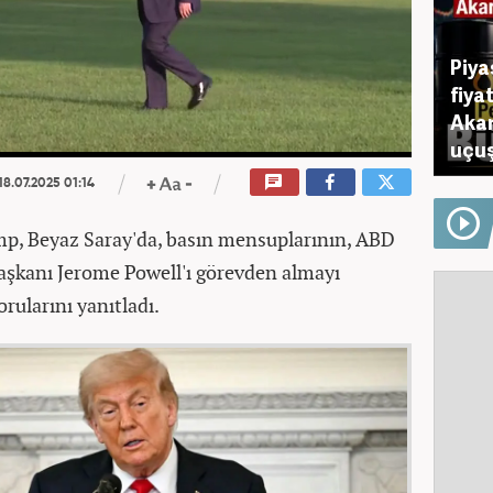
Piya
fiya
Akar
uçuş
18.07.2025 01:14
p, Beyaz Saray'da, basın mensuplarının, ABD
aşkanı Jerome Powell'ı görevden almayı
ularını yanıtladı.