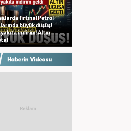
salarda fırtına! Petrol
tlarında büyük düşüş!
yakıta indirim! Altın
ta!
Haberin Videosu