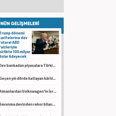
NÜN GELİŞMELERİ
Trump dönemi
tarifelerine dev
fatura! ABD
faizleriyle
birlikte 100 milyar
dolar ödeyecek
Dev bankadan piyasalara Türkiye mesajı: Yıl sonu faiz indirimi ve tahvil hamlesi gündemde
Geçen yılı dörde katlayan kârlılık! Tüpraş 6 ayda 49,8 milyar TL kâr açıkladı
Almanlardan Volkswagen'in İsrailli Rafael ile üretim planına tepki
Savunma devinden rekor bilanço! 6 aylık net kâr 14,4 milyar lirayı aştı