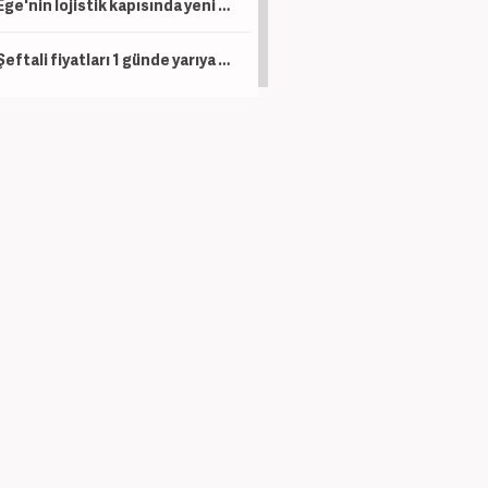
Ege'nin lojistik kapısında yeni dönem: İzmir Limanı modernizasyonla devleşecek
Şeftali fiyatları 1 günde yarıya düştü