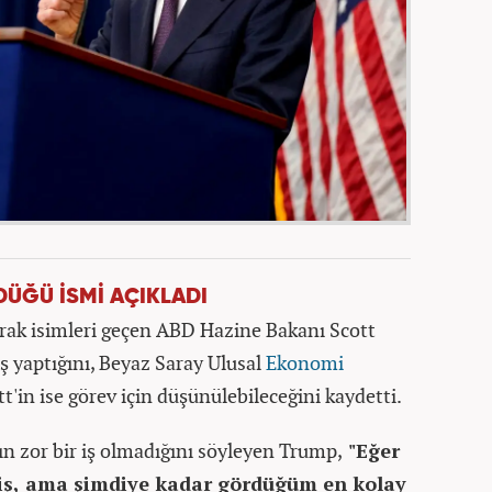
DÜĞÜ İSMİ AÇIKLADI
rak isimleri geçen ABD Hazine Bakanı Scott
iş yaptığını, Beyaz Saray Ulusal
Ekonomi
'in ise görev için düşünülebileceğini kaydetti.
ının zor bir iş olmadığını söyleyen Trump,
"Eğer
r iş, ama şimdiye kadar gördüğüm en kolay