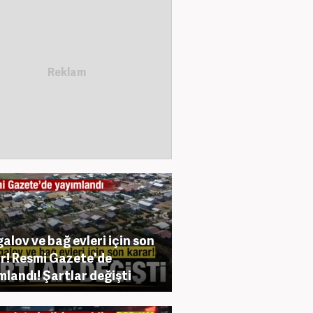
alov ve bağ evleri için son
r! Resmi Gazete'de
mlandı! Şartlar değişti