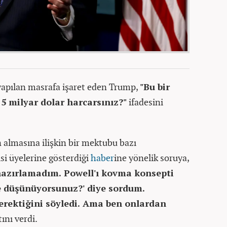
apılan masrafa işaret eden Trump,
"Bu bir
,5 milyar dolar harcarsınız?"
ifadesini
almasına ilişkin bir mektubu bazı
si üyelerine gösterdiği
haber
ine yönelik soruya,
 hazırlamadım. Powell'ı kovma konsepti
e düşünüyorsunuz?' diye sordum.
rektiğini söyledi. Ama ben onlardan
ını verdi.