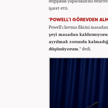
değişiklik yapacaklarını belirt
işaret etti.
'POWELL'I GÖREVDEN ALM
Powell'ı kovma fikrini masadan
şeyi masadan kaldırmıyorum
ayrılmak zorunda kalmadığı
düşünüyorum."
dedi.