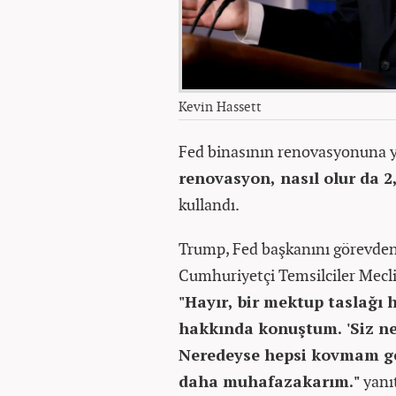
Kevin Hassett
Fed binasının renovasyonuna y
renovasyon, nasıl olur da 2
kullandı.
Trump, Fed başkanını görevden 
Cumhuriyetçi Temsilciler Mecli
"Hayır, bir mektup taslağı
hakkında konuştum. 'Siz n
Neredeyse hepsi kovmam ge
daha muhafazakarım."
yanıt