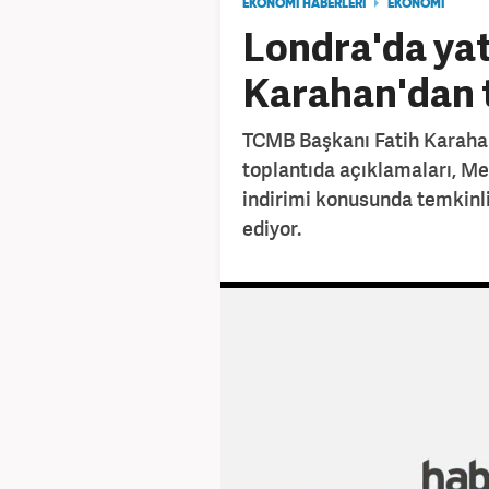
EKONOMİ HABERLERİ
EKONOMİ
Londra'da yat
Karahan'dan t
TCMB Başkanı Fatih Karahan’
toplantıda açıklamaları, M
indirimi konusunda temkinli
ediyor.