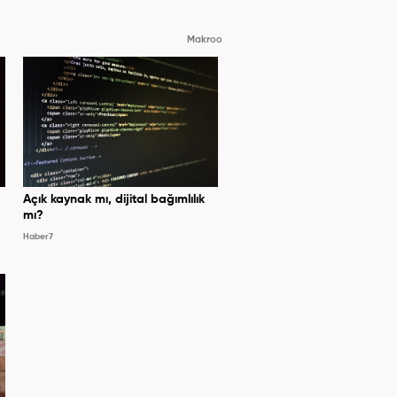
Makroo
Açık kaynak mı, dijital bağımlılık
mı?
Haber7