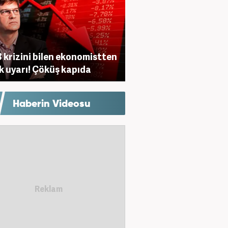
 krizini bilen ekonomistten
ik uyarı! Çöküş kapıda
Haberin Videosu