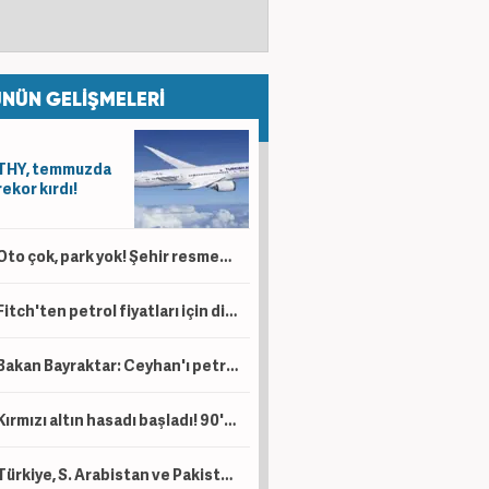
NÜN GELİŞMELERİ
THY, temmuzda
rekor kırdı!
Oto çok, park yok! Şehir resmen kaderine terk edildi
Fitch'ten petrol fiyatları için dikkat çeken tahmin
Bakan Bayraktar: Ceyhan'ı petrol ticaret merkezi haline dönüştürebiliriz
Kırmızı altın hasadı başladı! 90'dan fazla ülkeden talep var
Türkiye, S. Arabistan ve Pakistan İmzayı attı! İşte üç ülkenin toplam savunma gücü....