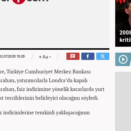
2008
krit
00:20
/
00:20
12.07.2025 15:25
öre, Türkiye Cumhuriyet Merkez Bankası
ahan, yatırımcılarla Londra’da kapalı
arahan, faiz indirimine yönelik kararlarda yurt
t tercihlerinin belirleyici olacağını söyledi.
z indirimlerine temkinli yaklaşacağının