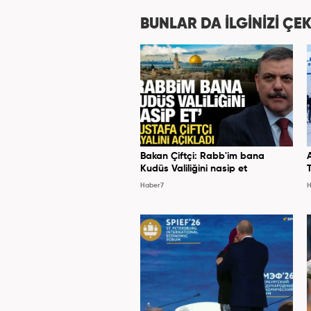
spor editörlüğü yaptı. Ardın
bulundu. 2024 May
BUNLAR DA İLGİNİZİ ÇEK
Hab
Bakan Çiftçi: Rabb'im bana
Kudüs Valiliğini nasip et
Haber7
H