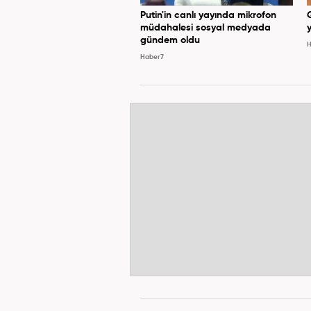
Putin'in canlı yayında mikrofon
müdahalesi sosyal medyada
y
gündem oldu
H
Haber7