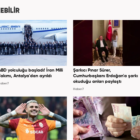
dan Turkuvaz Medya Grubu’nda editörlük görevinde
ıs ayından itibaren Kanal 7 Medya Grubu’na bağlı
EBİLİR
er7.com’da editör olarak görevini sürdürmektedir.
ABD yolculuğu başladı! İran Milli
Şarkıcı Pınar Sürer,
Takımı, Antalya'dan ayrıldı
Cumhurbaşkanı Erdoğan'a şarkı
okuduğu anları paylaştı
aber7
Haber7