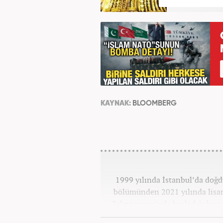
KAYNAK:
BLOOMBERG
1999 yılında İstanbul’da doğd
bölümünden 2021 yılında lisan
Televizyonu’nda başladığı kariy
görevlerinde bulundu. Daha so