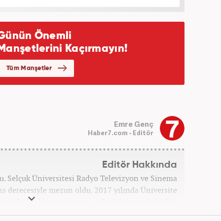
Emre Genç
Haber7.com - Editör
Editör Hakkında
u. Selçuk Üniversitesi Radyo Televizyon ve Sinema
s derecesiyle mezun oldu. 2017 yılında Üniversite
erinde 3 yıl boyunca spor spikerliği ve muhabirliği
nra 2020 yılında özel bir haber kanalında haber ve