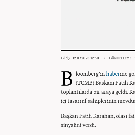
GİRİŞ
12.07.2025 12:50
GÜNCELLEME
B
loomberg’in
haber
ine g
(TCMB) Başkanı Fatih Kar
toplantılarda bir araya geldi. K
içi tasarruf sahiplerinin mevdua
Başkan Fatih Karahan, olası fai
sinyalini verdi.