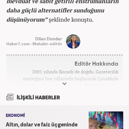
mevduat ve sabit getirili enstrümanların
daha güçlü alternatifler sunduğunu
düşünüyorum”
şeklinde konuştu.
Dilan Dundar
Haber7.com - Muhabir-editör
Editör Hakkında
2001 yılında Kocaeli'de doğdu. Gazetecilik
mesleğine lise yıllarında başlayarak Çanakkale
Onsekiz Mart Üniversitesi Gazetecilik bölümünden
2023 yılında mezun oldu. 7 yıllık gazetecilik
İLİŞKİLİ HABERLER
hayatında sunucu, editör, muhabir gibi birçok
görevde bulundu. Meslek hayatına Haber7.com'da
'Özel Haberler Muhabiri' olarak devam etmektedir.
EKONOMİ
Altın, dolar ve faiz üçgeninde