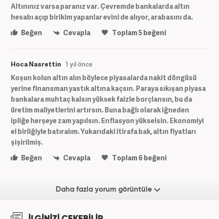
Altınınız varsa paranız var. Çevremde bankalarda altın
hesabı açıp birikim yapanlar evini de alıyor, arabasını da.
Beğen
Cevapla
Toplam
5
beğeni
Hoca Nasrettin
1 yıl önce
Koşun kolun altın alın böylece piyasalarda nakit döngüsü
yerine finansman yastık altına kaçsın. Paraya sıkışan piyasa
bankalara muhtaç kalsın yüksek faizle borçlansın, bu da
üretim maliyetlerini artırsın. Buna bağlı olarak iğneden
ipliğe herşeye zam yapılsın. Enflasyon yükselsin. Ekonomiyi
el birliğiyle batıralım. Yukarıdaki itirafa bak, altın fiyatları
şişirilmiş.
Beğen
Cevapla
Toplam
6
beğeni
Daha fazla yorum görüntüle