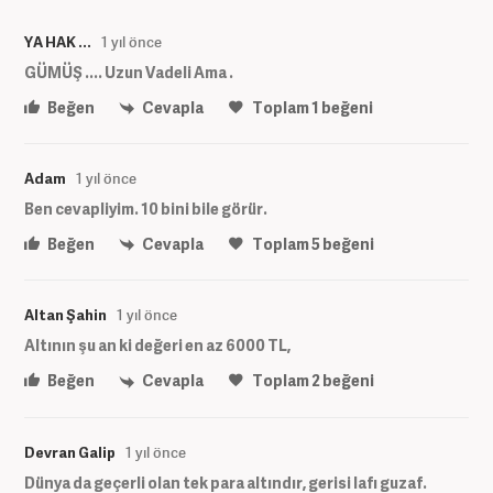
YA HAK ...
1 yıl önce
GÜMÜŞ .... Uzun Vadeli Ama .
Beğen
Cevapla
Toplam
1
beğeni
Adam
1 yıl önce
Ben cevapliyim. 10 bini bile görür.
Beğen
Cevapla
Toplam
5
beğeni
Altan Şahin
1 yıl önce
Altının şu an ki değeri en az 6000 TL,
Beğen
Cevapla
Toplam
2
beğeni
Devran Galip
1 yıl önce
Dünya da geçerli olan tek para altındır, gerisi lafı guzaf.