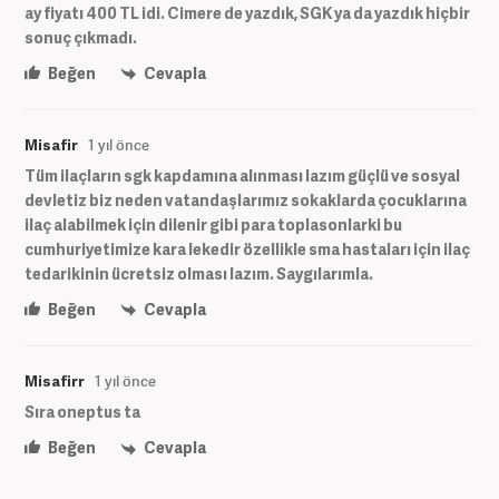
ay fiyatı 400 TL idi. Cimere de yazdık, SGK ya da yazdık hiçbir
sonuç çıkmadı.
Beğen
Cevapla
Misafir
1 yıl önce
Tüm ilaçların sgk kapdamına alınması lazım güçlü ve sosyal
devletiz biz neden vatandaşlarımız sokaklarda çocuklarına
ilaç alabilmek için dilenir gibi para toplasonlarki bu
cumhuriyetimize kara lekedir özellikle sma hastaları için ilaç
tedarikinin ücretsiz olması lazım. Saygılarımla.
Beğen
Cevapla
Misafirr
1 yıl önce
Sıra oneptus ta
Beğen
Cevapla