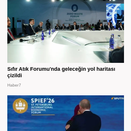
Sıfır Atık Forumu'nda geleceğin yol haritası
çizildi
Haber7