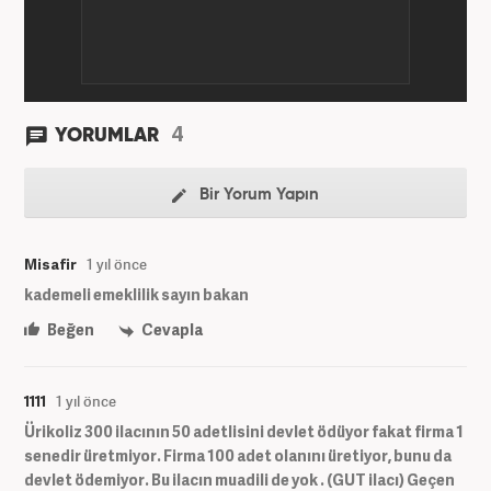
4
YORUMLAR
Bir Yorum Yapın
Misafir
1 yıl önce
kademeli emeklilik sayın bakan
Beğen
Cevapla
1111
1 yıl önce
Ürikoliz 300 ilacının 50 adetlisini devlet ödüyor fakat firma 1
senedir üretmiyor. Firma 100 adet olanını üretiyor, bunu da
devlet ödemiyor. Bu ilacın muadili de yok . (GUT ilacı) Geçen