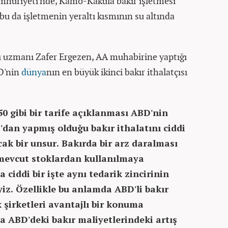
mhuriyeti'nde, Kamo-Kakula bakır işletmesi
 bu da işletmenin yeraltı kısmının su altında
rı uzmanı Zafer Ergezen, AA muhabirine yaptığı
D'nin
dünya
nın en büyük ikinci bakır ithalatçısı
50 gibi bir tarife açıklanması ABD'nin
a'dan yapmış olduğu bakır ithalatını ciddi
ak bir unsur. Bakırda bir arz daralması
 mevcut stoklardan kullanılmaya
ciddi bir işte aynı tedarik zincirinin
z. Özellikle bu anlamda ABD'li bakır
k şirketleri avantajlı bir konuma
da ABD'deki bakır maliyetlerindeki artış