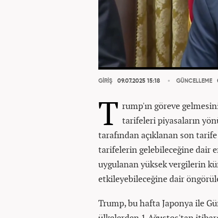
GİRİŞ
09.07.2025 15:18
GÜNCELLEME
T
rump'ın göreve gelmesin
tarifeleri piyasaların y
tarafından açıklanan son tarife
tarifelerin gelebileceğine dair 
uygulanan yüksek vergilerin kü
etkileyebileceğine dair öngörüle
Trump, bu hafta Japonya ile G
ülkelerden 1 Ağustos'tan itiba