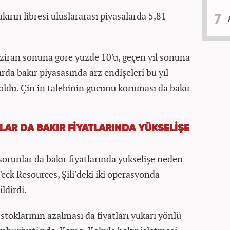
ırın libresi uluslararası piyasalarda 5,81
aziran sonuna göre yüzde 10'u, geçen yıl sonuna
ırda bakır piyasasında arz endişeleri bu yıl
oldu. Çin'in talebinin gücünü koruması da bakır
AR DA BAKIR FİYATLARINDA YÜKSELİŞE
sorunlar da bakır fiyatlarında yükselişe neden
Teck Resources, Şili'deki iki operasyonda
ldirdi.
toklarının azalması da fiyatları yukarı yönlü