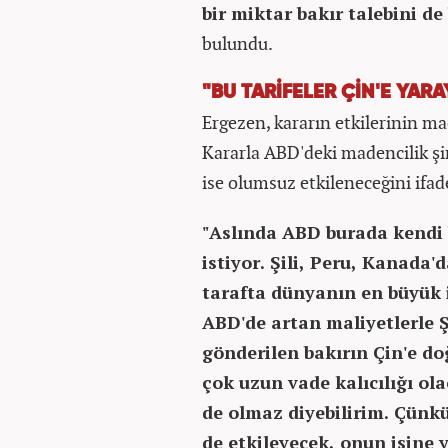
bir miktar bakır talebini de
bulundu.
"BU TARİFELER ÇİN'E YARA
Ergezen, kararın etkilerinin ma
Kararla ABD'deki madencilik şirk
ise olumsuz etkileneceğini ifa
"Aslında ABD burada kendi b
istiyor. Şili, Peru, Kanada'
tarafta dünyanın en büyük i
ABD'de artan maliyetlerle 
gönderilen bakırın Çin'e d
çok uzun vade kalıcılığı ol
de olmaz diyebilirim. Çünkü
de etkileyecek, onun işine 