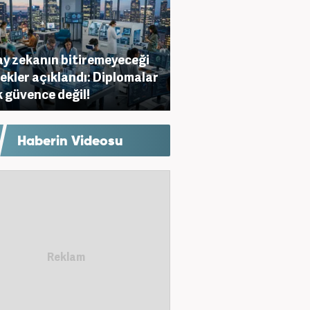
y zekanın bitiremeyeceği
ekler açıklandı: Diplomalar
k güvence değil!
Haberin Videosu