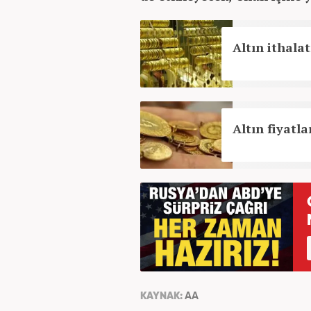
Altın ithala
Altın fiyatla
KAYNAK:
AA