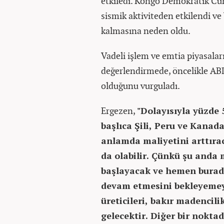
etkiledi. Kongo Demokratik Cu
sismik aktiviteden etkilendi ve
kalmasına neden oldu.
Vadeli işlem ve emtia piyasala
değerlendirmede, öncelikle AB
olduğunu vurguladı.
Ergezen,
"Dolayısıyla yüzde 
başlıca Şili, Peru ve Kanad
anlamda maliyetini arttırac
da olabilir. Çünkü şu anda
başlayacak ve hemen burada 
devam etmesini bekleyemeyi
üreticileri, bakır madencili
gelecektir. Diğer bir nokta