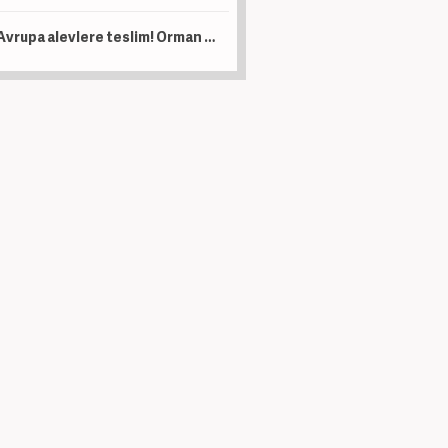
Avrupa alevlere teslim! Orman yangınlarının faturası 19 milyar avroyu aştı