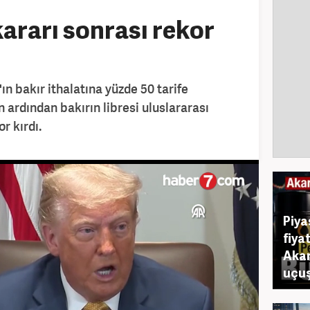
ararı sonrası rekor
 bakır ithalatına yüzde 50 tarife
n ardından bakırın libresi uluslararası
r kırdı.
Piya
fiya
Akar
uçuş