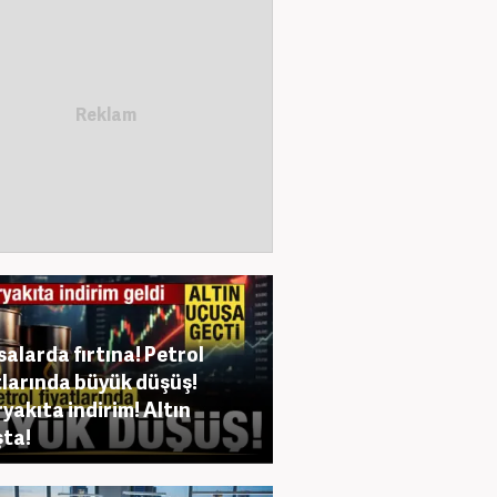
salarda fırtına! Petrol
tlarında büyük düşüş!
yakıta indirim! Altın
ta!