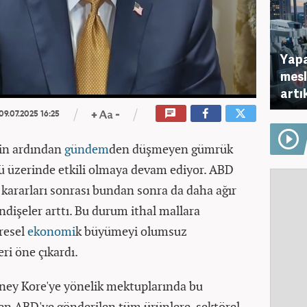
Yapa
mesl
artı
09.07.2025 16:25
in ardından
gündem
den düşmeyen gümrük
önü üzerinde etkili olmaya devam ediyor. ABD
 kararları sonrası bundan sonra da daha ağır
endişeler arttı. Bu durum ithal mallara
resel
ekonomi
k büyümeyi olumsuz
ri öne çıkardı.
üney Kore'ye yönelik mektuplarında bu
ren ABD'ye gönderilen tüm ürünlere, sektörel