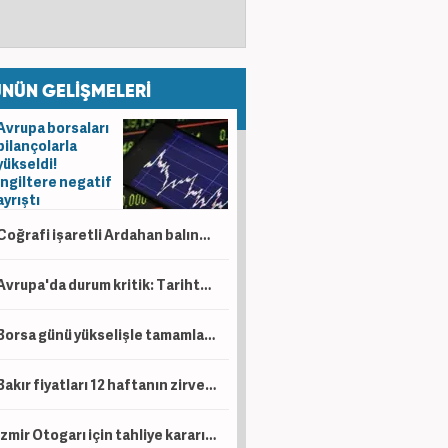
NÜN GELİŞMELERİ
Avrupa borsaları
bilançolarla
yükseldi!
İngiltere negatif
ayrıştı
Coğrafi işaretli Ardahan balında hasat başladı!
Avrupa'da durum kritik: Tarihte böylesi görülmedi
Borsa günü yükselişle tamamladı! En çok kazandıran belli oldu
Bakır fiyatları 12 haftanın zirvesinde!
İzmir Otogarı için tahliye kararı! Yargıtay son noktayı koydu