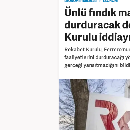
EKONOMİ HABERLERİ
EKONOMİ
Ünlü fındık ma
durduracak d
Kurulu iddiayı
Rekabet Kurulu, Ferrero'nun 
faaliyetlerini durduracağı y
gerçeği yansıtmadığını bildi