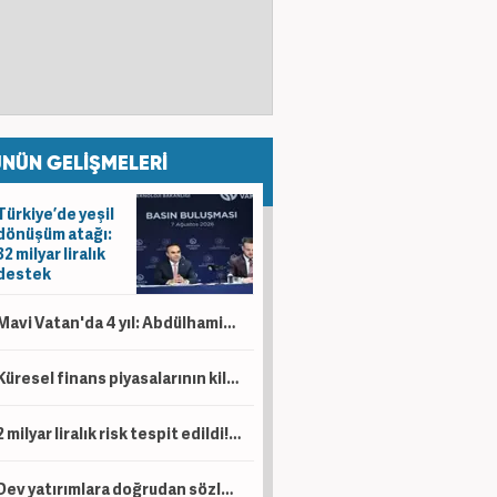
NÜN GELİŞMELERİ
Türkiye’de yeşil
dönüşüm atağı:
32 milyar liralık
destek
Mavi Vatan'da 4 yıl: Abdülhamid Han'ın enerji yolculuğu...
Küresel finans piyasalarının kilitlendiği düzenleme: CLARITY Act eylül ayında oylanacak
2 milyar liralık risk tespit edildi! Yapay zeka destekli erken uyarı sistemi!
Dev yatırımlara doğrudan sözleşme imkanı! 5 milyar liralık projelerde yeni dönem başladı