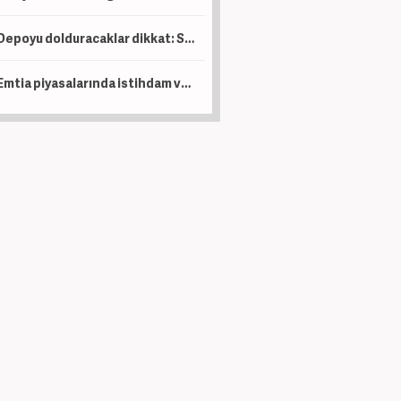
Depoyu dolduracaklar dikkat: Salı günü tabelalar tekrar değişecek
Emtia piyasalarında istihdam ve diplomasi rüzgarı: Altın ve gümüş coştu, petrol geriledi!