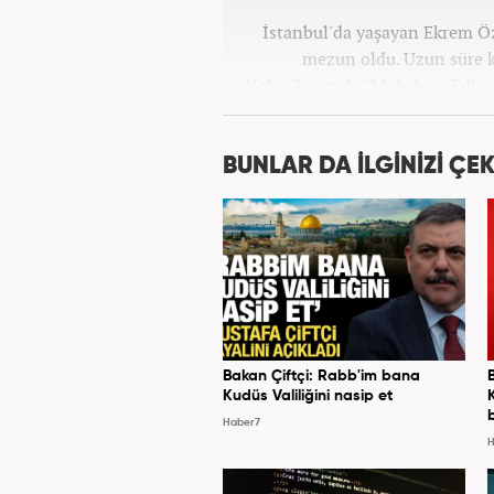
İstanbul'da yaşayan Ekrem Ö
mezun oldu. Uzun süre k
Haber7.com'da "Muhabir - Editö
ilişkilerinde saygının ve em
değ
BUNLAR DA İLGİNİZİ ÇEK
Bakan Çiftçi: Rabb'im bana
Kudüs Valiliğini nasip et
Haber7
H