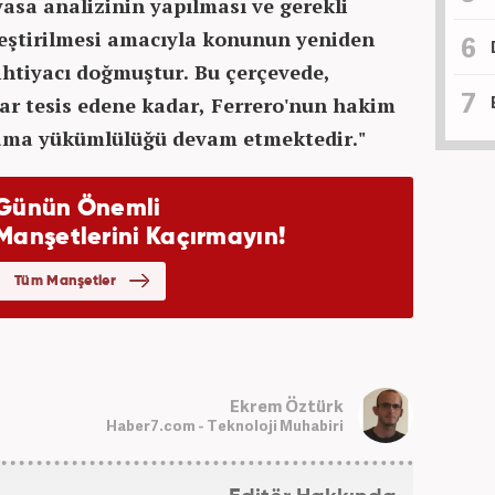
yasa analizinin yapılması ve gerekli
eştirilmesi amacıyla konunun yeniden
ihtiyacı doğmuştur. Bu çerçevede,
rar tesis edene kadar, Ferrero'nun hakim
ma yükümlülüğü devam etmektedir."
Ekrem Öztürk
Haber7.com - Teknoloji Muhabiri