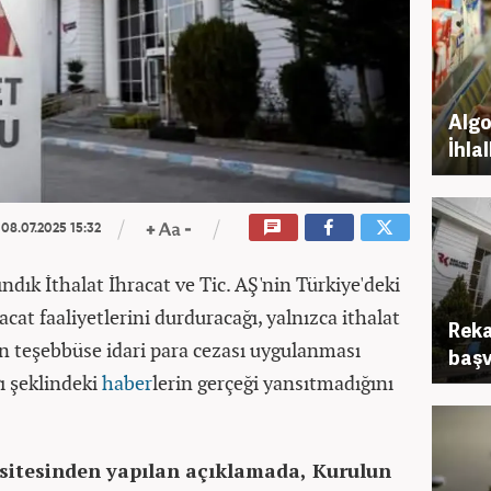
Algor
İhla
08.07.2025 15:32
ndık İthalat İhracat ve Tic. AŞ'nin Türkiye'deki
racat faaliyetlerini durduracağı, yalnızca ithalat
Reka
an teşebbüse idari para cezası uygulanması
başv
ı şeklindeki
haber
lerin gerçeği yansıtmadığını
sitesinden yapılan açıklamada, Kurulun