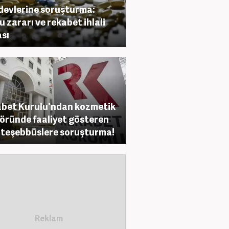
 devlerine soruşturma:
 zararı ve rekabet ihlali
ası
bet Kurulu'ndan kozmetik
öründe faaliyet gösteren
 teşebbüslere soruşturma!