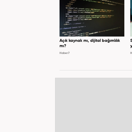
Açık kaynak mı, dijital bağımlılık
mı?
y
Haber7
H