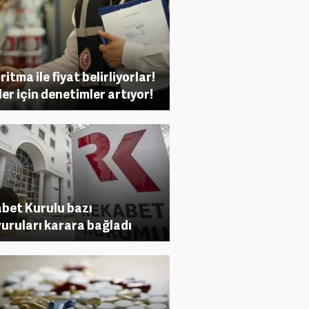
itma ile fiyat belirliyorlar!
ller için denetimler artıyor!
bet Kurulu bazı
uruları karara bağladı