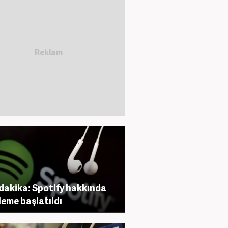
dakika: Spotify hakkında
leme başlatıldı