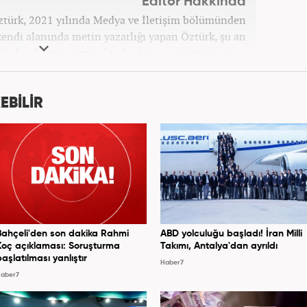
Editör Hakkında
ztürk, 2021 yılında Medya ve İletişim bölümünden
endi alanında metin yazarlığı yapan Öztürk, şu an
r" olarak görev yapmaktadır. Ayrıca günümüz insan
patinin çok büyük bir güç olduğuna inanmakta ve bu
erleri meslek hayatında da ön planda tutmaktadır.
EBİLİR
Bahçeli'den son dakika Rahmi
ABD yolculuğu başladı! İran Milli
Koç açıklaması: Soruşturma
Takımı, Antalya'dan ayrıldı
başlatılması yanlıştır
Haber7
aber7