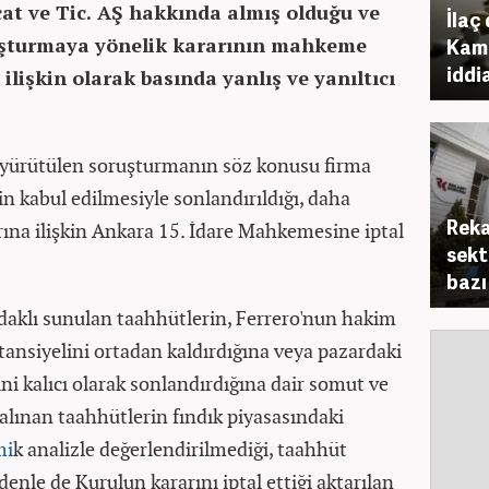
cat ve Tic. AŞ hakkında almış olduğu ve
İlaç
uşturmaya yönelik kararının mahkeme
Kamu
iddi
ilişkin olarak basında yanlış ve yanıltıcı
k yürütülen soruşturmanın söz konusu firma
in kabul edilmesiyle sonlandırıldığı, daha
Reka
ına ilişkin Ankara 15. İdare Mahkemesine iptal
sekt
bazı
daklı sunulan taahhütlerin, Ferrero'nun hakim
nsiyelini ortadan kaldırdığına veya pazardaki
ni kalıcı olarak sonlandırdığına dair somut ve
alınan taahhütlerin fındık piyasasındaki
mi
k analizle değerlendirilmediği, taahhüt
denle de Kurulun kararını iptal ettiği aktarılan