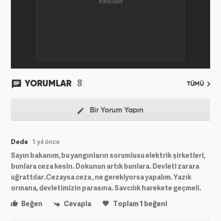
8
YORUMLAR
TÜMÜ
Bir Yorum Yapın
Dede
1 yıl önce
Sayın bakanım, bu yangınların sorumlusu elektrik şirketleri,
bunlara ceza kesin. Dokunun artık bunlara. Devleti zarara
uğrattılar.Cezaysa ceza , ne gerekiyorsa yapalım. Yazık
ormana, devletimizin parasına. Savcılık harekete geçmeli.
Beğen
Cevapla
Toplam
1
beğeni