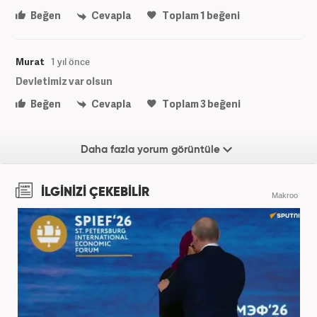
Beğen
Cevapla
Toplam
1
beğeni
Murat
1 yıl önce
Devletimiz var olsun
Beğen
Cevapla
Toplam
3
beğeni
Daha fazla yorum görüntüle
İLGİNİZİ ÇEKEBİLİR
Makroo