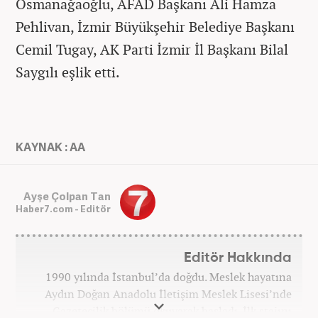
Osmanağaoğlu, AFAD Başkanı Ali Hamza
Pehlivan, İzmir Büyükşehir Belediye Başkanı
Cemil Tugay, AK Parti İzmir İl Başkanı Bilal
Saygılı eşlik etti.
KAYNAK : AA
Ayşe Çolpan Tan
Haber7.com - Editör
Editör Hakkında
1990 yılında İstanbul’da doğdu. Meslek hayatına
Aydın Doğan Anadolu İletişim Meslek Lisesi’nde
Gazetecilik bölümü okuyarak başladı. İlk stajını