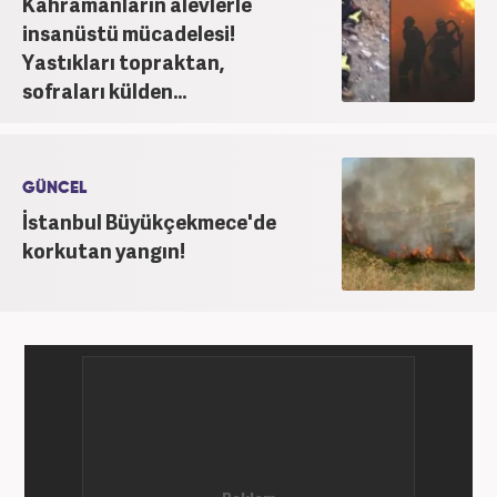
Kahramanların alevlerle
insanüstü mücadelesi!
Yastıkları topraktan,
sofraları külden...
GÜNCEL
İstanbul Büyükçekmece'de
korkutan yangın!