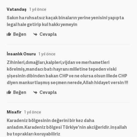
Vatandaş
1 yıl önce
Sakın ha ruhsatsız kaçak binaların yerine yenisini yapıpta
legal hale getirip kul hakkı yemeyin
Beğen
Cevapla
İnsanlık Onuru
1 yıl önce
Zihinleri,dımağları,kalpleri,vijdan ve merhametleri
körelmiş,mandacı batı hayranı milletine tepeden viski
şişesinin dibinden bakan CHP ve ne olursa olsun illede CHP
diyen mankurtlaşmış seçmen nerede,Allah hidayet versin !!!
Beğen
Cevapla
Misafir
1 yıl önce
Karadeniz bölgesinin değerini bir kez daha
anladım.Karadeniz bölgesi Türkiye'nin akciğeridir.inşallah
bu toprakları koruyabiliriz