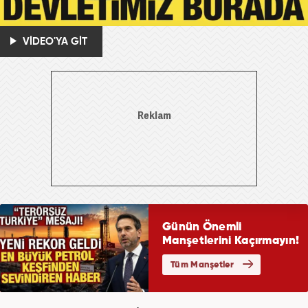
VİDEO'YA GİT