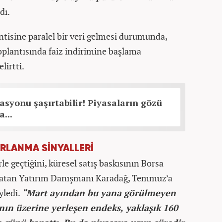
dı.
ntisine paralel bir veri gelmesi durumunda,
lantısında faiz indirimine başlama
lirtti.
asyonu şaşırtabilir! Piyasaların gözü
...
ARLANMA SİNYALLERİ
rle geçtiğini, küresel satış baskısının Borsa
ırlatan Yatırım Danışmanı Karadağ, Temmuz’a
yledi.
“Mart ayından bu yana görülmeyen
nın üzerine yerleşen endeks, yaklaşık 160