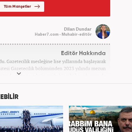
Dilan Dundar
Haber7.com - Muhabir-editör
Editör Hakkında
u. Gazetecilik mesleğine lise yıllarında başlayarak
itesi Gazetecilik bölümünden 2023 yılında mezun
ayatında sunucu, editör, muhabir gibi birçok görevde
er7.com'da 'Özel Haberler Muhabiri' olarak devam
etmektedir.
EBİLİR