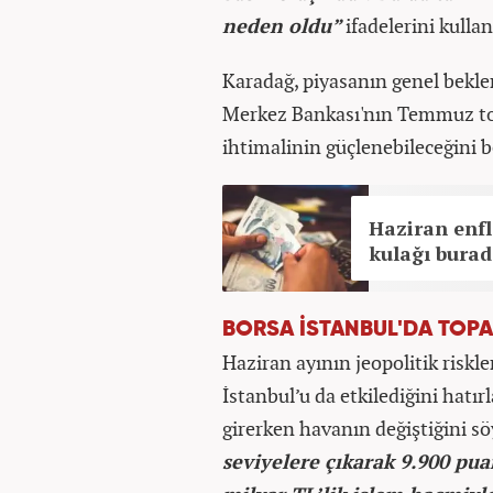
neden oldu”
ifadelerini kullan
Karadağ, piyasanın genel bekle
Merkez Bankası'nın Temmuz top
ihtimalinin güçlenebileceğini be
Haziran enfl
kulağı burada
BORSA İSTANBUL'DA TOP
Haziran ayının jeopolitik riskle
İstanbul’u da etkilediğini hat
girerken havanın değiştiğini sö
seviyelere çıkarak 9.900 pua