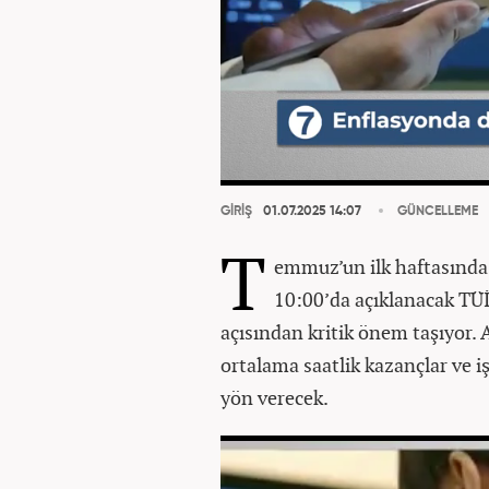
GİRİŞ
01.07.2025 14:07
GÜNCELLEME
T
emmuz’un ilk haftasınd
10:00’da açıklanacak TÜİK
açısından kritik önem taşıyor.
ortalama saatlik kazançlar ve işs
yön verecek.