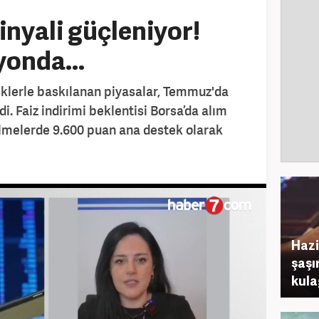
sinyali güçleniyor!
yonda...
isklerle baskılanan piyasalar, Temmuz'da
i. Faiz indirimi beklentisi Borsa’da alım
kilmelerde 9.600 puan ana destek olarak
Hazi
şaşı
kula