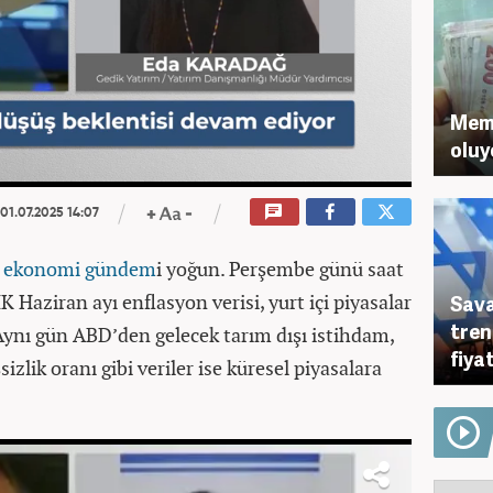
Memu
oluy
01.07.2025 14:07
a
ekonomi
gündem
i yoğun. Perşembe günü saat
 Haziran ayı enflasyon verisi, yurt içi piyasalar
Sava
tren
 Aynı gün ABD’den gelecek tarım dışı istihdam,
fiya
izlik oranı gibi veriler ise küresel piyasalara