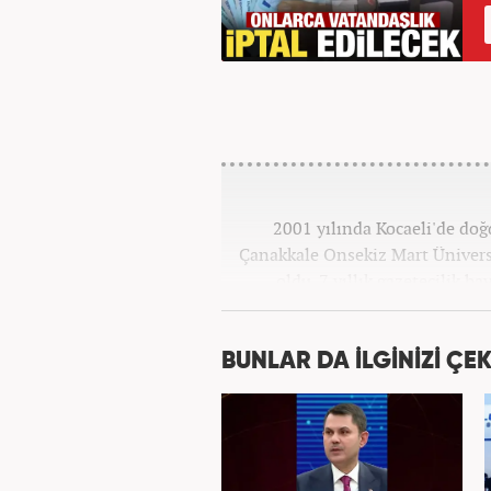
2001 yılında Kocaeli'de doğd
Çanakkale Onsekiz Mart Ünivers
oldu. 7 yıllık gazetecilik h
bulundu. Meslek hayatına Hab
BUNLAR DA İLGİNİZİ ÇEK