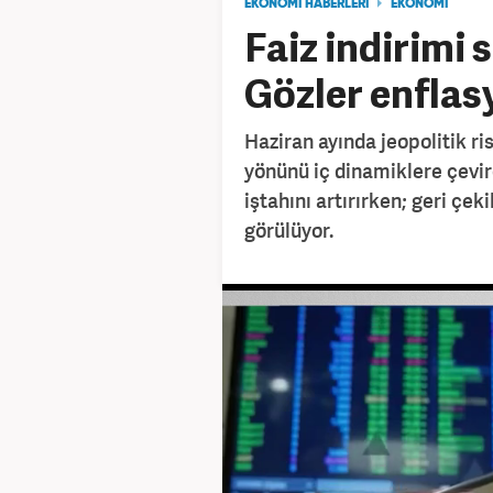
EKONOMİ HABERLERİ
EKONOMİ
Faiz indirimi 
Gözler enflas
Haziran ayında jeopolitik r
yönünü iç dinamiklere çevird
iştahını artırırken; geri çe
görülüyor.