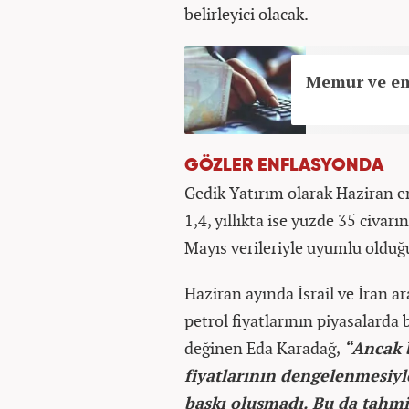
belirleyici olacak.
Memur ve em
GÖZLER ENFLASYONDA
Gedik Yatırım olarak Haziran e
1,4, yıllıkta ise yüzde 35 civa
Mayıs verileriyle uyumlu olduğu
Haziran ayında İsrail ve İran a
petrol fiyatlarının piyasalarda
değinen Eda Karadağ,
“Ancak b
fiyatlarının dengelenmesiyle
baskı oluşmadı. Bu da tahmi