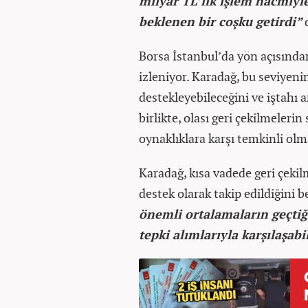
milyar TL’lik işlem hacmiyl
beklenen bir coşku getirdi”
d
Borsa İstanbul’da yön açısından
izleniyor. Karadağ, bu seviyeni
destekleyebileceğini ve iştahı ar
birlikte, olası geri çekilmeleri
oynaklıklara karşı temkinli olm
Karadağ, kısa vadede geri çeki
destek olarak takip edildiğini be
önemli ortalamaların geçtiğ
tepki alımlarıyla karşılaşabil