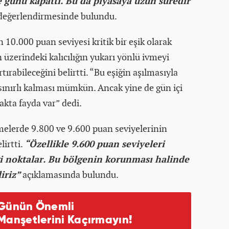
e günü kapattı. Bu da piyasaya uzun süredir
eğerlendirmesinde bulundu.
 10.000 puan seviyesi kritik bir eşik olarak
n üzerindeki kalıcılığın yukarı yönlü ivmeyi
tırabileceğini belirtti. “Bu eşiğin aşılmasıyla
n sınırlı kalması mümkün. Ancak yine de gün içi
akta fayda var” dedi.
lmelerde 9.800 ve 9.600 puan seviyelerinin
lirtti.
“Özellikle 9.600 puan seviyeleri
i noktalar. Bu bölgenin korunması halinde
iriz”
açıklamasında bulundu.