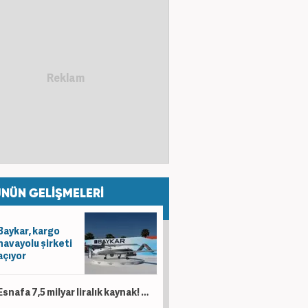
NÜN GELİŞMELERİ
Baykar, kargo
havayolu şirketi
açıyor
Esnafa 7,5 milyar liralık kaynak! 'Kesintisiz bir şekilde desteklemeye devam'