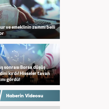
r ve emeklinin zammı belli
or
ş sonrası Borsa düşüş
dini kırdı! Hisseler tavan
tını gördü!
Haberin Videosu