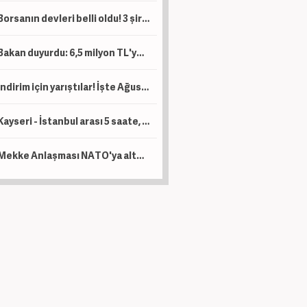
Borsanın devleri belli oldu! 3 şirketin piyasa değeri 1 trilyon lirayı aştı
Bakan duyurdu: 6,5 milyon TL'ye kadar destek sağlanacak!
İndirim için yarıştılar! İşte Ağustos ayı kampanyalı sıfır otomobil fiyatları!
Kayseri - İstanbul arası 5 saate, Kayseri - Ankara arası da 1 saat 45 dakikaya düşecek!
Mekke Anlaşması NATO'ya alternatif bir yapı değil!