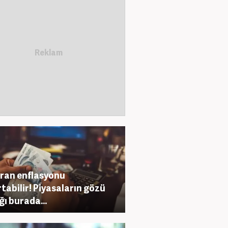
ran enflasyonu
rtabilir! Piyasaların gözü
ğı burada...