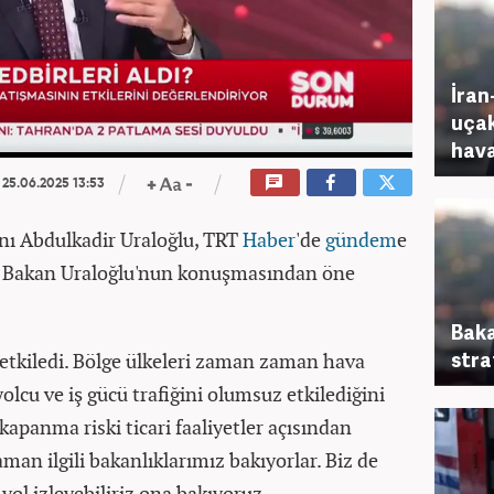
İran
uçak
hava
25.06.2025 13:53
anı Abdulkadir Uraloğlu, TRT
Haber
'de
gündem
e
adı. Bakan Uraloğlu'nun konuşmasından öne
Baka
stra
 etkiledi. Bölge ülkeleri zaman zaman hava
olcu ve iş gücü trafiğini olumsuz etkilediğini
apanma riski ticari faaliyetler açısından
man ilgili bakanlıklarımız bakıyorlar. Biz de
 yol izleyebiliriz ona bakıyoruz.