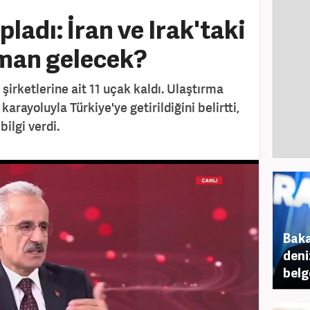
ladı: İran ve Irak'taki
aman gelecek?
 şirketlerine ait 11 uçak kaldı. Ulaştırma
arayoluyla Türkiye'ye getirildiğini belirtti,
ilgi verdi.
Baka
deni
belg