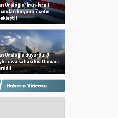
n Uraloğlu: İran-İsrail
şından bu yana 7 sefer
ekleşti!
n Uraloğlu duyurdu: 9
yle hava sahası kısıtlaması
rıldı!
Haberin Videosu