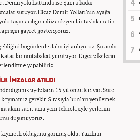
u. Demiryolu hattında ise Şam'a kadar
lışmalar sürüyor. Hicaz Demir Yolları'nın ayağa
ayolu taşımacılığını düzenleyen bir taslak metin
yapı için gayret gösteriyoruz.
ldiğini bugünlerde daha iyi anlıyoruz. Şu anda
e Katar bir mutabakat yürütüyor. Diğer ülkelerin
erlendirme yapabiliriz.
İLK İMZALAR ATILDI
önderdiğimiz uyduların 15 yıl ömürleri var. Süre
i koymamız gerekir. Sırasıyla bunları yenilemek
a alanı sabit ama yeni teknolojiyle yerlerini
 bunu düşünüyoruz.
 kıymetli olduğunu görmüş oldu. Yazılımı