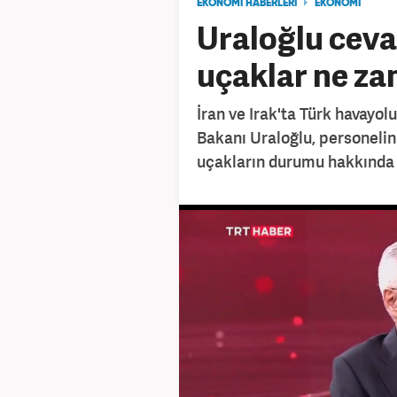
EKONOMİ HABERLERİ
EKONOMİ
Uraloğlu cevap
uçaklar ne z
İran ve Irak'ta Türk havayolu
Bakanı Uraloğlu, personelin k
uçakların durumu hakkında b