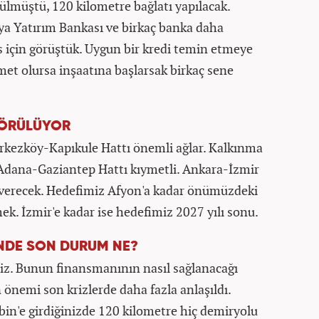
ülmüştü, 120 kilometre bağlatı yapılacak.
ya Yatırım Bankası ve birkaç banka daha
ns için görüştük. Uygun bir kredi temin etmeye
smet olursa inşaatına başlarsak birkaç sene
 ÖRÜLÜYOR
rkezköy-Kapıkule Hattı önemli ağlar. Kalkınma
Adana-Gaziantep Hattı kıymetli. Ankara-İzmir
ı verecek. Hedefimiz Afyon'a kadar önümüzdeki
k. İzmir'e kadar ise hedefimiz 2027 yılı sonu.
NDE SON DURUM NE?
liriz. Bunun finansmanının nasıl sağlanacağı
önemi son krizlerde daha fazla anlaşıldı.
in'e girdiğinizde 120 kilometre hiç demiryolu