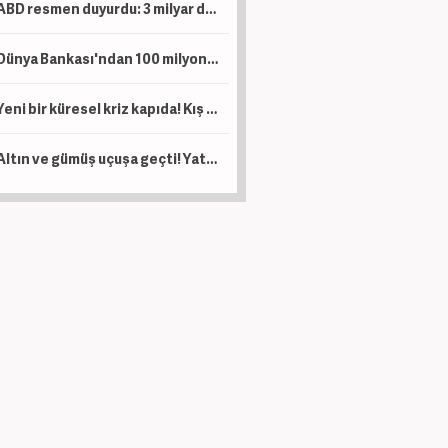
ABD resmen duyurdu: 3 milyar dolar yatırım yapacaklar!
Dünya Bankası'ndan 100 milyon dolarlık hibe! Artık eskisi gibi olmayacak
Yeni bir küresel kriz kapıda! Kış sezonunda patlama yapabilir...
Altın ve gümüş uçuşa geçti! Yatırımcılar dikkat