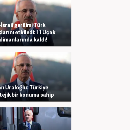
-İsrail gerilimi Türk
larını etkiledi: 11 Uçak
limanlarında kaldı!
n Uraloğlu: Türkiye
tejik bir konuma sahip