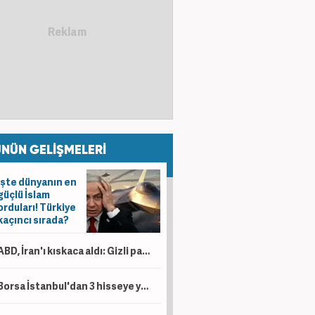
NÜN GELİŞMELERİ
İşte dünyanın en
güçlü İslam
orduları! Türkiye
kaçıncı sırada?
ABD, İran'ı kıskaca aldı: Gizli para ağı deşifre oldu!
Borsa İstanbul'dan 3 hisseye yeni tedbir kararı