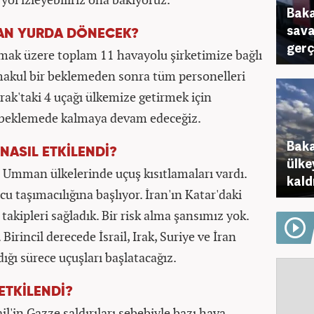
Baka
sava
AN YURDA DÖNECEK?
gerç
olmak üzere toplam 11 havayolu şirketimize bağlı
a makul bir beklemeden sonra tüm personelleri
Irak'taki 4 uçağı ülkemize getirmek için
ise beklemede kalmaya devam edeceğiz.
Baka
NASIL ETKİLENDİ?
ülke
, Umman ülkelerinde uçuş kısıtlamaları vardı.
kaldı
lcu taşımacılığına başlıyor. İran'ın Katar'daki
akipleri sağladık. Bir risk alma şansımız yok.
rincil derecede İsrail, Irak, Suriye ve İran
dığı sürece uçuşları başlatacağız.
ETKİLENDİ?
ail'in Gazze saldırıları sebebiyle bazı hava