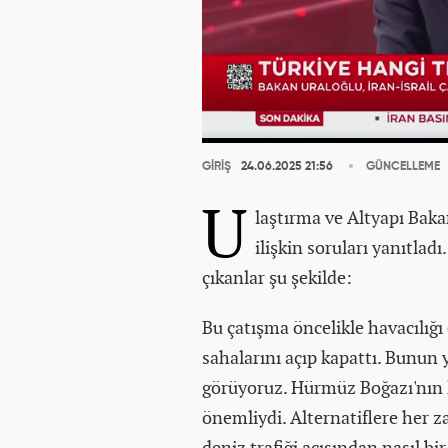
GİRİŞ
24.06.2025 21:56
GÜNCELLEME
U
laştırma ve Altyapı Bak
ilişkin soruları yanıtl
çıkanlar şu şekilde:
Bu çatışma öncelikle havacılığı
sahalarını açıp kapattı. Bunun y
görüyoruz. Hürmüz Boğazı'nın k
önemliydi. Alternatiflere her za
deniz trafiği açısından nasıl bir