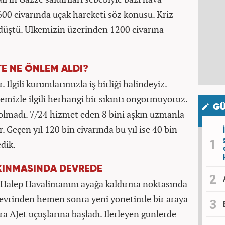
600 civarında uçak hareketi söz konusu. Kriz
düştü. Ülkemizin üzerinden 1200 civarına
TE NE ÖNLEM ALDI?
. İlgili kurumlarımızla iş birliği halindeyiz.
kemizle ilgili herhangi bir sıkıntı öngörmüyoruz.
GÜ
ı olmadı. 7/24 hizmet eden 8 bini aşkın uzmanla
ar. Geçen yıl 120 bin civarında bu yıl ise 40 bin
edik.
LKINMASINDA DEVREDE
 Halep Havalimanını ayağa kaldırma noktasında
 devrinden hemen sonra yeni yönetimle bir araya
a AJet uçuşlarına başladı. İlerleyen günlerde