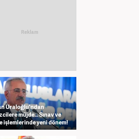
n Uraloğlu'ndan
zcilere müjde... Sınav ve
e işlemlerinde yeni dönem!