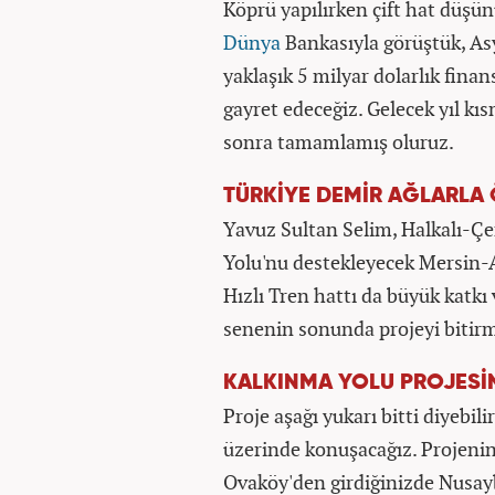
Köprü yapılırken çift hat düşün
Dünya
Bankasıyla görüştük, As
yaklaşık 5 milyar dolarlık fina
gayret edeceğiz. Gelecek yıl kı
sonra tamamlamış oluruz.
TÜRKİYE DEMİR AĞLARLA
Yavuz Sultan Selim, Halkalı-Çe
Yolu'nu destekleyecek Mersin-
Hızlı Tren hattı da büyük katk
senenin sonunda projeyi bitirme
KALKINMA YOLU PROJESİ
Proje aşağı yukarı bitti diyebi
üzerinde konuşacağız. Projenin 
Ovaköy'den girdiğinizde Nusayb