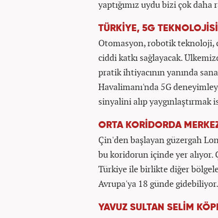
yaptığımız uydu bizi çok daha r
TÜRKİYE, 5G TEKNOLOJİ
Otomasyon, robotik teknoloji, c
ciddi katkı sağlayacak. Ülkemiz
pratik ihtiyacının yanında sana
Havalimanı'nda 5G deneyimleyeb
sinyalini alıp yaygınlaştırmak i
ORTA KORİDORDA MERKEZ
Çin'den başlayan güzergah Lo
bu koridorun içinde yer alıyor.
Türkiye ile birlikte diğer bölgel
Avrupa'ya 18 günde gidebiliyor
YAVUZ SULTAN SELİM KÖP