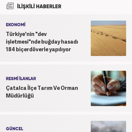
şu an Haber7.com'da "Muhabir - Editör" olarak görev
İLİŞKİLİ HABERLER
yapmaktadır. Ayrıca günümüz insan ilişkilerinde
saygının ve empatinin çok büyük bir güç olduğuna
inanmakta ve bu değerleri meslek hayatında da ön
EKONOMİ
planda tutmaktadır.
Türkiye'nin "dev
işletmesi"nde buğday hasadı
184 biçerdöverle yapılıyor
RESMİ İLANLAR
Çatalca İlçe Tarım Ve Orman
Müdürlüğü
GÜNCEL