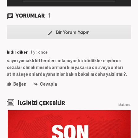
1
YORUMLAR
Bir Yorum Yapın
hıdır diker
1 yıl önce
sayın yumaklı lütfenden anlamıyor bu hödükler caydırıcı
cezalar olmalı mesela ormanı kim yakarsa onu veya onları
atın ateşe onlarda yansınlar bakın bakalım daha yakılırmı?.
Beğen
Cevapla
İLGİNİZİ ÇEKEBİLİR
Makroo