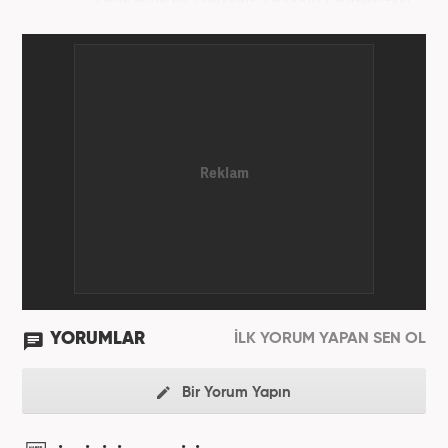
Yayıncılığı ve Eskişehir Anadolu Üniversitesi
İşletme bölümlerinden mezun oldu. Marmara
Üniversitesi Sosyal Medya Yönetimi’nde yüksek
lisans Eğitimini tamamladı. Medya sektörüne 2008
yılında adım atan Öner, Star TV ve Habertürk
gazetelerinde çeşitli görevler üstlendi. 2012 yılında
Kanal7 Medya Grubu'na haber editörü olarak katılan
Öner, şu anda Haber7.com'da Yayın Koordinatörü
olarak görev yapmaktadır. Evli ve bir çocuk babasıdır.
YORUMLAR
İLK YORUM YAPAN SEN OL
Bir Yorum Yapın