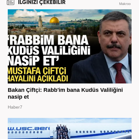
İLGİNİZİ ÇEKEBİLİR
Makroo
Bakan Çiftçi: Rabb'im bana Kudüs Valiliğini
nasip et
Haber7