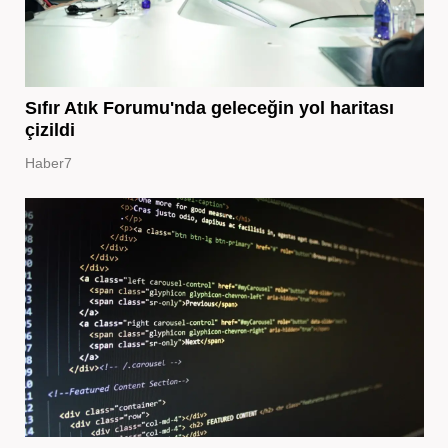
Sıfır Atık Forumu'nda geleceğin yol haritası
çizildi
Haber7