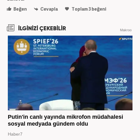
Beğen
Cevapla
Toplam
3
beğeni
İLGİNİZİ ÇEKEBİLİR
Makroo
Putin'in canlı yayında mikrofon müdahalesi
sosyal medyada gündem oldu
Haber7