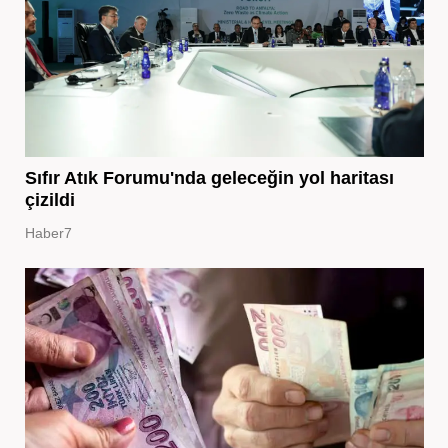
Sıfır Atık Forumu'nda geleceğin yol haritası
çizildi
Haber7