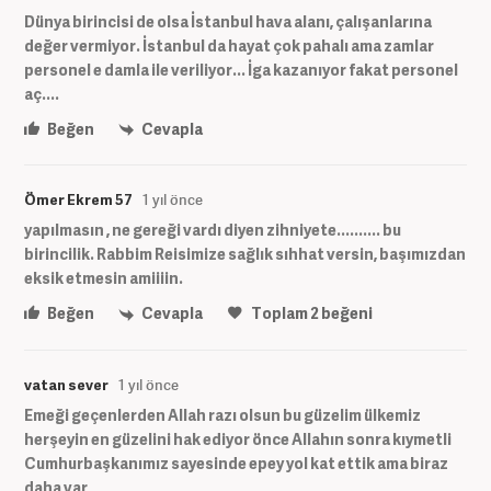
Dünya birincisi de olsa İstanbul hava alanı, çalışanlarına
değer vermiyor. İstanbul da hayat çok pahalı ama zamlar
personel e damla ile veriliyor... İga kazanıyor fakat personel
aç....
Beğen
Cevapla
Ömer Ekrem 57
1 yıl önce
yapılmasın , ne gereği vardı diyen zihniyete.......... bu
birincilik. Rabbim Reisimize sağlık sıhhat versin, başımızdan
eksik etmesin amiiiin.
Beğen
Cevapla
Toplam
2
beğeni
vatan sever
1 yıl önce
Emeği geçenlerden Allah razı olsun bu güzelim ülkemiz
herşeyin en güzelini hak ediyor önce Allahın sonra kıymetli
Cumhurbaşkanımız sayesinde epey yol kat ettik ama biraz
daha var