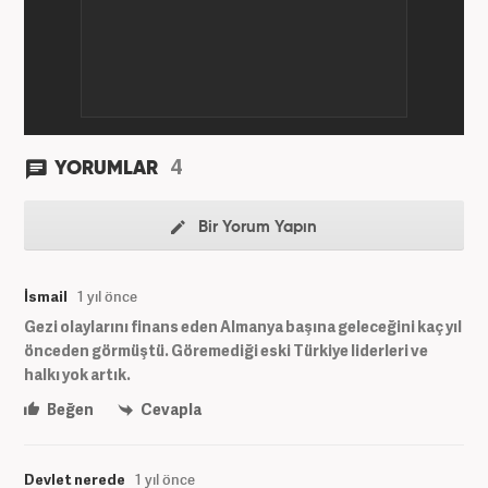
4
YORUMLAR
Bir Yorum Yapın
İsmail
1 yıl önce
Gezi olaylarını finans eden Almanya başına geleceğini kaç yıl
önceden görmüştü. Göremediği eski Türkiye liderleri ve
halkı yok artık.
Beğen
Cevapla
Devlet nerede
1 yıl önce