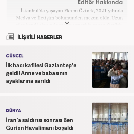
Editör Hakkında
İstanbul'da yaşayan Ekrem Öztürk, 2021 yılında
Medya ve İletişim bölümünden mezun oldu. Uzun
süre kendi alanında metin yazarlığı yapan Öztürk,
şu an Haber7.com'da "Muhabir - Editör" olarak görev
İLİŞKİLİ HABERLER
yapmaktadır. Ayrıca günümüz insan ilişkilerinde
saygının ve empatinin çok büyük bir güç olduğuna
inanmakta ve bu değerleri meslek hayatında da ön
GÜNCEL
planda tutmaktadır.
İlk hacı kafilesi Gaziantep'e
geldi! Anne ve babasının
ayaklarına sarıldı
DÜNYA
İran'a saldırısı sonrası Ben
Gurion Havalimanı boşaldı