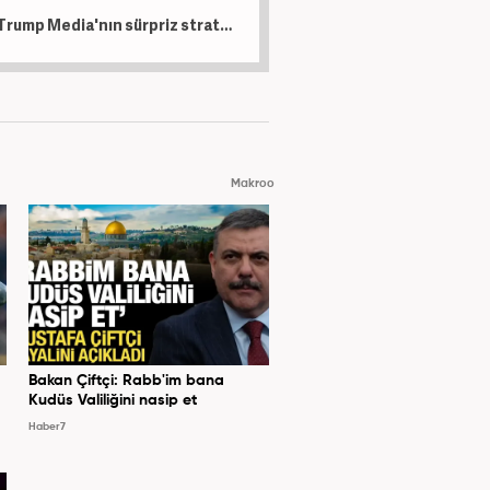
Trump Media'nın sürpriz stratejisi açıklandı: Kripto piyasasında beklenmedik gelişme
Makroo
Bakan Çiftçi: Rabb'im bana
Kudüs Valiliğini nasip et
Haber7