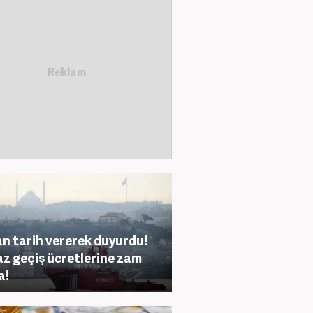
n tarih vererek duyurdu!
z geçiş ücretlerine zam
a!