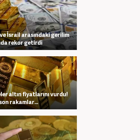
 ve İsrail arasındaki gerilim
nda rekor getirdi
ler altın fiyatlarını vurdu!
 son rakamlar...