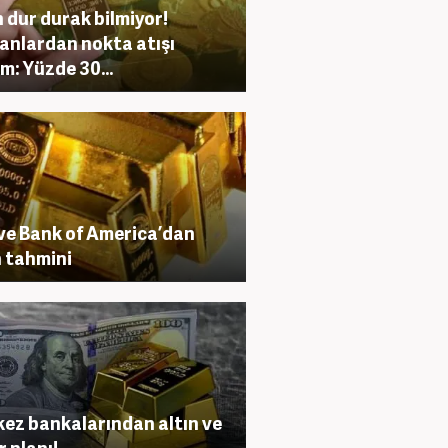
n dur durak bilmiyor!
nlardan nokta atışı
m: Yüzde 30...
 ve Bank of America’dan
n tahmini
ez bankalarından altın ve
r planı!