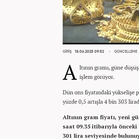
GİRİŞ
18.06.2025 09:52
GÜNCELLEME
A
ltının gramı, güne düşü
işlem görüyor.
Dün ons fiyatındaki yükselişe p
yüzde 0,5 artışla 4 bin 303 lir
Altının gram fiyatı, yeni g
saat 09.35 itibarıyla önceki
301 lira seviyesinde bulunuy