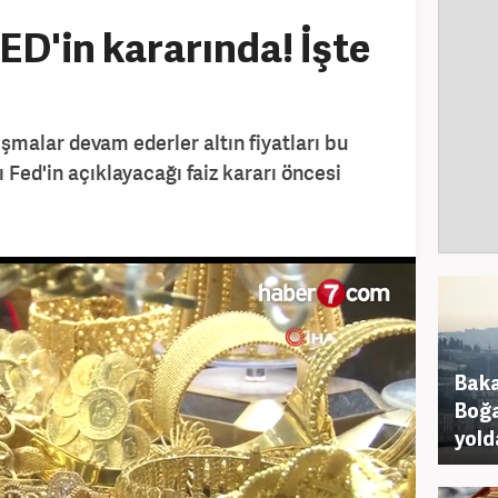
ED'in kararında! İşte
tışmalar devam ederler altın fiyatları bu
ed'in açıklayacağı faiz kararı öncesi
Baka
Boğa
yold