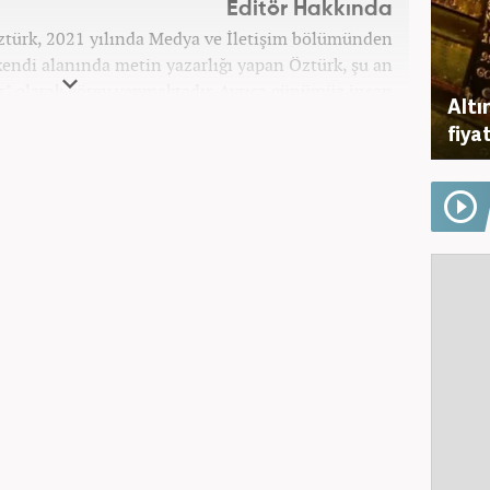
Editör Hakkında
ztürk, 2021 yılında Medya ve İletişim bölümünden
endi alanında metin yazarlığı yapan Öztürk, şu an
r" olarak görev yapmaktadır. Ayrıca günümüz insan
Altı
patinin çok büyük bir güç olduğuna inanmakta ve bu
fiyat
erleri meslek hayatında da ön planda tutmaktadır.