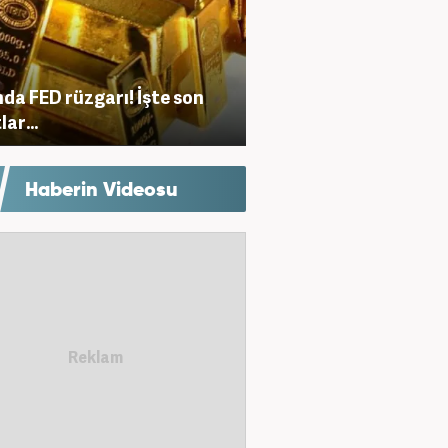
nda FED rüzgarı! İşte son
lar...
Haberin Videosu