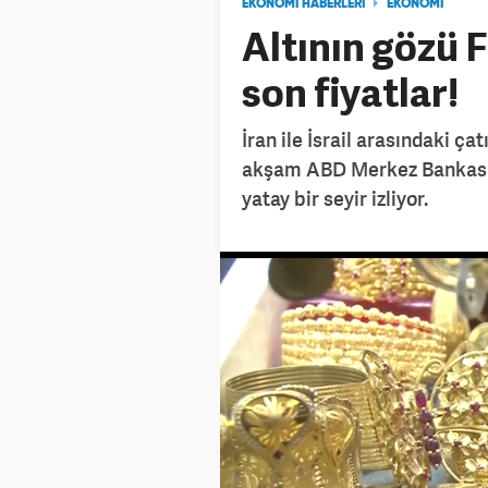
EKONOMİ HABERLERİ
EKONOMİ
Altının gözü F
son fiyatlar!
İran ile İsrail arasındaki ça
akşam ABD Merkez Bankası F
yatay bir seyir izliyor.