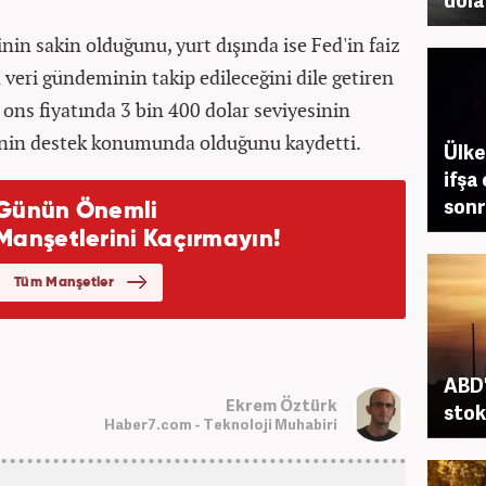
inin sakin olduğunu, yurt dışında ise Fed'in faiz
veri gündeminin takip edileceğini dile getiren
n ons fiyatında 3 bin 400 dolar seviyesinin
sinin destek konumunda olduğunu kaydetti.
Ülke
ifşa
sonra
ABD'
Ekrem Öztürk
stokl
Haber7.com - Teknoloji Muhabiri