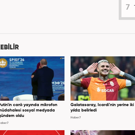
EBİLİR
Putin'in canlı yayında mikrofon
Galatasaray, Icardi'nin yerine iki
müdahalesi sosyal medyada
yıldız belirledi
gündem oldu
Haber7
aber7