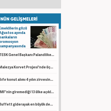
NÜN GELİŞMELERİ
Emeklilerin gözü
Ağustos ayında
bankaların
promosyon
kampanyasında
TESK Genel Başkanı Palandöken: Yapılandırma önemli bir fırsat
Malezya Korvet Projesi'nde üçüncü gemi törenle denize indirildi
Sıfır konut alımı 4 yılın zirvesinde!
IMF'nin giremediği 13 ülke açıklandı! Avrupa ve Afrika'dan ülkeler şaşırttı...
Buffett giderayak en büyük dersi verdi: İşte efsanevi yatırımcının unutamadığı hatası