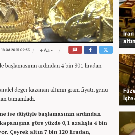
İran
altı
18.06.2025 09:53
şle başlamasının ardından 4 bin 301 liradan
aralel değer kazanan altının gram fiyatı, günü
Füze
İşte
adan tamamladı.
üne ise düşüşle başlamasının ardından
 kapanışına göre yüzde 0,1 azalışla 4 bin
or. Çeyrek altın 7 bin 120 liradan,