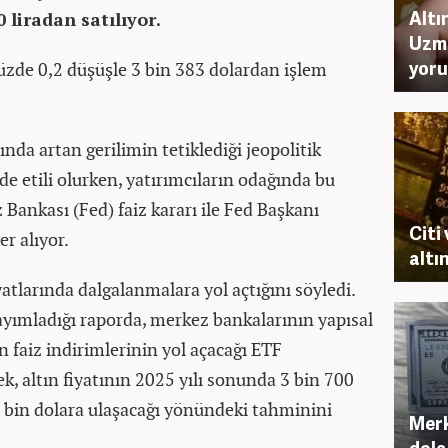
Altı
 liradan satılıyor.
Uzma
yoru
yüzde 0,2 düşüşle 3 bin 383 dolardan işlem
sında artan gerilimin tetiklediği jeopolitik
nde etili olurken, yatırımcıların odağında bu
ankası (Fed) faiz kararı ile Fed Başkanı
Citi
r alıyor.
altı
iyatlarında dalgalanmalara yol açtığını söyledi.
yımladığı raporda, merkez bankalarının yapısal
n faiz indirimlerinin yol açacağı ETF
ek, altın fiyatının 2025 yılı sonunda 3 bin 700
 4 bin dolara ulaşacağı yönündeki tahminini
Merk
dola