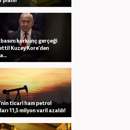
 basını korkunç gerçeği
 etti! Kuzey Kore’den
...
nin ticari ham petrol
arı 11,5 milyon varil azaldı!