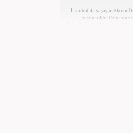
İstanbul'da yaşayan Ekrem Ö
mezun oldu. Uzun süre k
Haber7.com'da "Muhabir - Editö
ilişkilerinde saygının ve em
değ