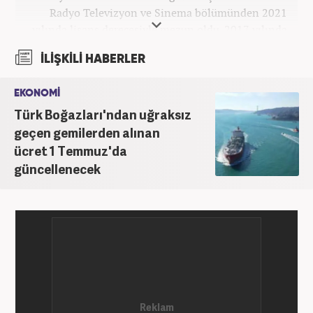
Radyo Televizyon ve Sinema bölümünden 2021
yılında lisans derecesiyle mezun oldu. 2017 yılında
Üniversite Televizyonu’nda başladığı kariyerinde 3
İLİŞKİLİ HABERLER
yıl boyunca spor spikerliği ve muhabirliği
görevlerinde bulundu. Daha sonra 2020 yılında özel
EKONOMİ
bir haber kanalında haber ve spor editörlüğü yaptı.
Türk Boğazları'ndan uğraksız
Ardından Turkuvaz Medya Grubu’nda editörlük
görevinde bulundu. 2024 Mayıs ayından itibaren
geçen gemilerden alınan
Kanal 7 Medya Grubu’na bağlı Haber7.com’da editör
ücret 1 Temmuz'da
olarak görevini sürdürmektedir.
güncellenecek