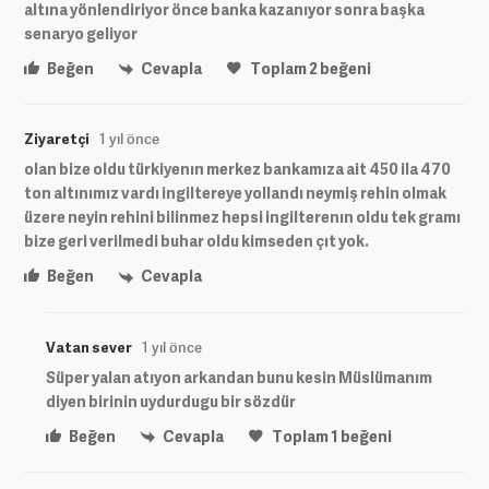
altına yönlendiriyor önce banka kazanıyor sonra başka
senaryo geliyor
Beğen
Cevapla
Toplam
2
beğeni
Ziyaretçi
1 yıl önce
olan bize oldu türkiyenın merkez bankamıza ait 450 ila 470
ton altınımız vardı ingiltereye yollandı neymiş rehin olmak
üzere neyin rehini bilinmez hepsi ingilterenın oldu tek gramı
bize geri verilmedi buhar oldu kimseden çıt yok.
Beğen
Cevapla
Vatan sever
1 yıl önce
Süper yalan atıyon arkandan bunu kesin Müslümanım
diyen birinin uydurdugu bir sözdür
Beğen
Cevapla
Toplam
1
beğeni