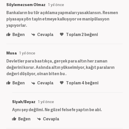
Söylemezsem Olmaz
1 yıl önce
Bankaların bu tür açıklama yapmaları yasaklansın. Resmen
piyasaya yön tayin etmeye kalkışıyor ve manipülasyon
yapıyorlar.
Beğen
Cevapla
Toplam
2
beğeni
Musa
1 yıl önce
Devletler para bastıkça , gerçek para altın her zaman
değerini korur. Aslında altın yükselmiyor, kağıt paraların
değeri düşüyor, olnan biten bu .
Beğen
Cevapla
Toplam
4
beğeni
Siyah/Beyaz
1 yıl önce
Aynı şey değilmi. Ne güzel felsefe yaptın be abi.
Beğen
Cevapla