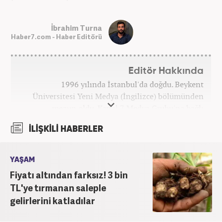
İbrahim Turna
Haber7.com - Haber Editörü
Editör Hakkında
1996 yılında İstanbul'da doğdu. Beykent
Üniversitesi Yeni Medya (İngilizce) bölümünden
mezun oldu. Kanal 7 Medya Grubu'na bağlı
haber7.com bünyesinde mesleki hayatına devam
İLİŞKİLİ HABERLER
etmektedir.
YAŞAM
Fiyatı altından farksız! 3 bin
TL'ye tırmanan saleple
gelirlerini katladılar