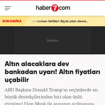
SON DAKİKA
İsrail'den ortalığı karıştıracak Gazze kararı! ABD'ye resmen ilettiler! Alçak plan devrede
Altın alacaklara dev
bankadan uyarı! Altın fiyatları
uçabilir
ABD Başkanı Donald Trump’ın seçimlerde en
büyük destekçilerinden biri olan ünlü
girişimci Elon Musk ile arasının açılmasına