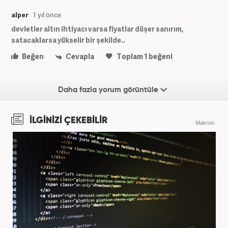
alper
1 yıl önce
devletler altın ihtiyacı varsa fiyatlar düşer sanırım,
satacaklarsa yükselir bir şekilde..
Beğen
Cevapla
Toplam
1
beğeni
Daha fazla yorum görüntüle
İLGİNİZİ ÇEKEBİLİR
Makroo