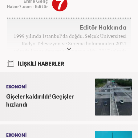
Emre Genç
Haber7.com - Editör
Editör Hakkında
1999 yılında İstanbul’da doğdu. Selçuk Üniversitesi
Radyo Televizyon ve Sinema bölümünden 2021
yılında lisans derecesiyle mezun oldu. 2017 yılında
Üniversite Televizyonu’nda başladığı kariyerinde 3
İLİŞKİLİ HABERLER
yıl boyunca spor spikerliği ve muhabirliği
görevlerinde bulundu. Daha sonra 2020 yılında özel
bir haber kanalında haber ve spor editörlüğü yaptı.
Ardından Turkuvaz Medya Grubu’nda editörlük
EKONOMİ
görevinde bulundu. 2024 Mayıs ayından itibaren
Gişeler kaldırıldı! Geçişler
Kanal 7 Medya Grubu’na bağlı Haber7.com’da editör
hızlandı
olarak görevini sürdürmektedir.
EKONOMİ