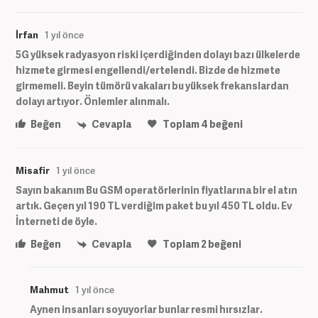
İrfan
1 yıl önce
5G yüksek radyasyon riski içerdiğinden dolayı bazı ülkelerde
hizmete girmesi engellendi/ertelendi. Bizde de hizmete
girmemeli. Beyin tümörü vakaları bu yüksek frekanslardan
dolayı artıyor. Önlemler alınmalı.
Beğen
Cevapla
Toplam
4
beğeni
Misafir
1 yıl önce
Sayın bakanım Bu GSM operatörlerinin fiyatlarına bir el atın
artık. Geçen yıl 190 TL verdiğim paket bu yıl 450 TL oldu. Ev
İnterneti de öyle.
Beğen
Cevapla
Toplam
2
beğeni
Mahmut
1 yıl önce
Aynen insanları soyuyorlar bunlar resmi hırsızlar.