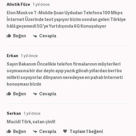
Alistik Füze
1 yıl önce
Elon Musk ve T-Mobile Şuan Uydudan Telefona 100 Mbps
İnternet Üzerinde test yapıyor bizim sondan gelen Türkiye
hâlâ geçemedi 5G'ye Yurtdışında 6G Konuşuluyor
Beğen
Cevapla
Erkan
1 yıl önce
Sayın Bakanım Öncelikle telefon firmalarının müşterileri
soymasına bir dur deyin ayıp yazık günah yıllardan beri bu
milleti soyuyorlar dünyanın neredeyse en pahalı interneti
konuşması bizde
Beğen
Cevapla
Serkan
1 yıl önce
Mucidi Türk, satan çinli!
Beğen
Cevapla
Toplam
1
beğeni