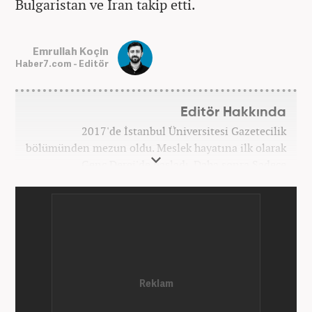
Bulgaristan ve İran takip etti.
Emrullah Koçin
Haber7.com - Editör
Editör Hakkında
2017'de İstanbul Üniversitesi Gazetecilik
bölümünden mezun oldu. Meslek hayatına ilk olarak
Genç Dergi'de başladı. Daha sonra Sadece
haber.com'da internet haberciliğine başladı. 2019
yılında Haber7.com ailesine dahil olan Koçin,
''Ekonomi ve Otomobil Editörü'' olarak meslek
hayatına devam etmektedir.