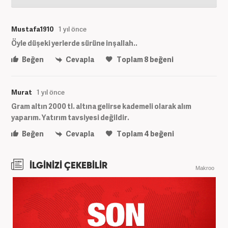
Mustafa1910
1 yıl önce
Öyle düşeki yerlerde sürüne inşallah..
Beğen
Cevapla
Toplam
8
beğeni
Murat
1 yıl önce
Gram altın 2000 tl. altına gelirse kademeli olarak alım
yaparım. Yatırım tavsiyesi değildir.
Beğen
Cevapla
Toplam
4
beğeni
İLGİNİZİ ÇEKEBİLİR
Makroo