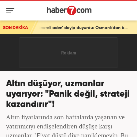
SON DAKİKA
Türkiye'den tarihi mesaj! Bakan Fidan 'En önemli adım' deyip duyurdu: Osmanlı'dan beri...
Altın düşüyor, uzmanlar
uyarıyor: "Panik değil, strateji
kazandırır"!
Altın fiyatlarında son haftalarda yaşanan ve
yatırımcıyı endişelendiren düşüşe karşı
uzmanlar, "Fiyat düştü diye paniklemeyin. Bu