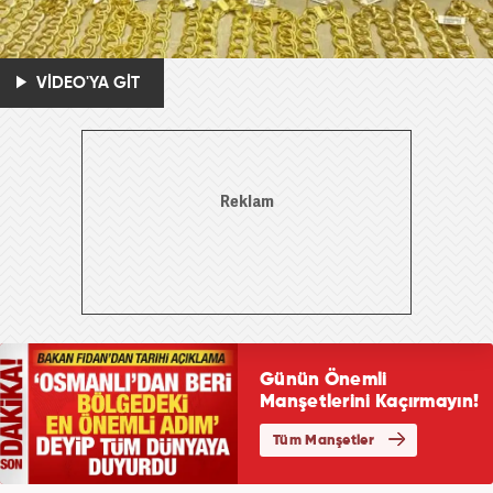
VİDEO'YA GİT