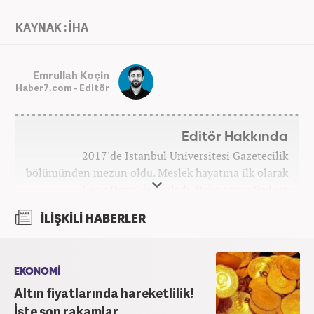
KAYNAK : İHA
Emrullah Koçin
Haber7.com - Editör
Editör Hakkında
2017'de İstanbul Üniversitesi Gazetecilik
bölümünden mezun oldu. Meslek hayatına ilk olarak
Genç Dergi'de başladı. Daha sonra Sadece
haber.com'da internet haberciliğine başladı. 2019
İLİŞKİLİ HABERLER
yılında Haber7.com ailesine dahil olan Koçin,
''Ekonomi ve Otomobil Editörü'' olarak meslek
hayatına devam etmektedir.
EKONOMİ
Altın fiyatlarında hareketlilik!
İşte son rakamlar....