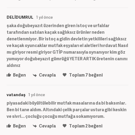
DELİDUMRUL
1 yıl önce
şaka doğubeyazıt üzerinden giren istoç ve urfalılar
tarafından satılan kaçak sağlıksız ürünler neden
denetlenmiyor. Bir istoç a gidin devletin yetkilileri sağlıksız
ve kaçak oyuncaklar mutfak eşyaları el aletleri hırdavat Nasıl
mı giriyor resmi giriyor GTİP numarasıyla oynanıyor kim göz
yumuyor doğubeyazıt gümrüğü YETER ARTIK üretenin canını
aldınız
Beğen
Cevapla
Toplam
7
beğeni
vatandaş
1 yıl önce
piyasadaki büyültülebilir mutfak masalarına da bi baksınlar.
Ben bi tane aldım. Altındaki çelik parçalar ustura gibi keskin
ve sivri... çocluğu çocuğu mutfağa sokamıyorum.
Beğen
Cevapla
Toplam
2
beğeni