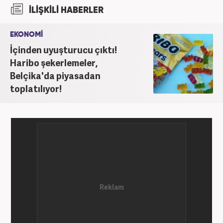
haber.com'da internet haberciliğine başladı. 2019
İLİŞKİLİ HABERLER
yılında Haber7.com ailesine dahil olan Koçin,
''Ekonomi ve Otomobil Editörü'' olarak meslek
EKONOMİ
hayatına devam etmektedir.
İçinden uyuşturucu çıktı!
Haribo şekerlemeler,
Belçika'da piyasadan
toplatılıyor!