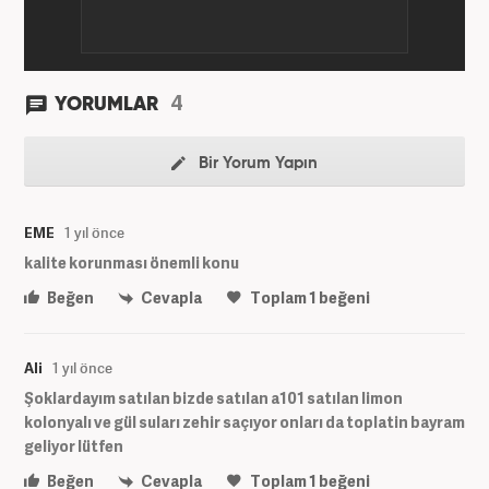
4
YORUMLAR
Bir Yorum Yapın
EME
1 yıl önce
kalite korunması önemli konu
Beğen
Cevapla
Toplam
1
beğeni
Ali
1 yıl önce
Şoklardayım satılan bizde satılan a101 satılan limon
kolonyalı ve gül suları zehir saçıyor onları da toplatin bayram
geliyor lütfen
Beğen
Cevapla
Toplam
1
beğeni