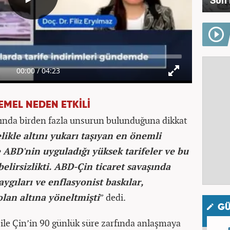
EMEL NEDEN ETKİLİ
sında birden fazla unsurun bulunduğuna dikkat
likle altını yukarı taşıyan en önemli
BD'nin uyguladığı yüksek tarifeler ve bu
 belirsizlikti. ABD-Çin ticaret savaşında
ygıları ve enflasyonist baskılar,
olan altına yöneltmişti
” dedi.
GÜ
 ile Çin’in 90 günlük süre zarfında anlaşmaya