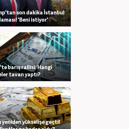
p'tan son dakika İstanbul
laması! 'Beni istiyor'
'te barış rallisi: Hangi
eler tavan yaptı?
n yeniden yükselişe geçti!
fiyatlar ne kadar oldu?