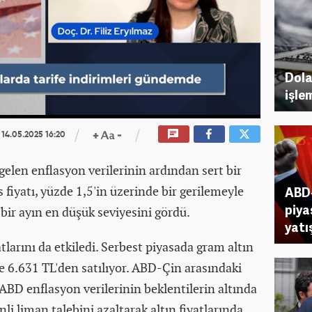
Dola
işle
14.05.2025 16:20
 gelen enflasyon verilerinin ardından sert bir
 fiyatı, yüzde 1,5'in üzerinde bir gerilemeyle
ABD-
piya
 bir ayın en düşük seviyesini gördü.
yatı
atlarını da etkiledi. Serbest piyasada gram altın
se 6.631 TL'den satılıyor. ABD-Çin arasındaki
 ABD enflasyon verilerinin beklentilerin altında
li liman talebini azaltarak altın fiyatlarında