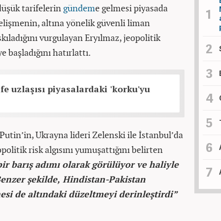
üşük tarifelerin
gündem
e gelmesi piyasada
gelişmenin, altına yönelik güvenli liman
askıladığını vurgulayan Eryılmaz, jeopolitik
başladığını hatırlattı.
fe uzlaşısı piyasalardaki 'korku'yu
utin’in, Ukrayna lideri Zelenski ile İstanbul’da
olitik risk algısını yumuşattığını belirten
bir barış adımı olarak görülüyor ve haliyle
 Benzer şekilde, Hindistan-Pakistan
si de altındaki düzeltmeyi derinleştirdi”