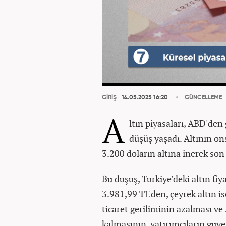
GİRİŞ
14.05.2025 16:20
GÜNCELLEME
A
ltın piyasaları, ABD'den
düşüş yaşadı. Altının ons
3.200 doların altına inerek son
Bu düşüş, Türkiye'deki altın fiy
3.981,99 TL'den, çeyrek altın i
ticaret geriliminin azalması ve
kalmasının, yatırımcıların güven