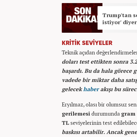
Trump'tan so
istiyor' diy
KRİTİK SEVİYELER
Teknik açıdan değerlendirmele
doları test ettikten sonra 3
başardı. Bu da hala görece g
vadede bir miktar daha satış
gelecek
haber
akışı bu sürec
Eryılmaz, olası bir olumsuz se
gerilemesi
durumunda
gram 
TL
seviyelerinin test edilebilece
baskısı artabilir. Ancak gen