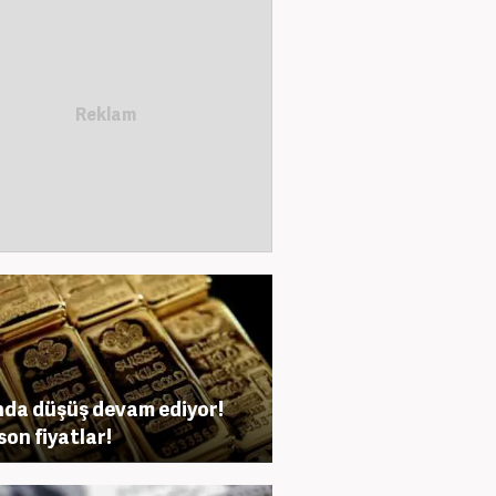
nda düşüş devam ediyor!
son fiyatlar!