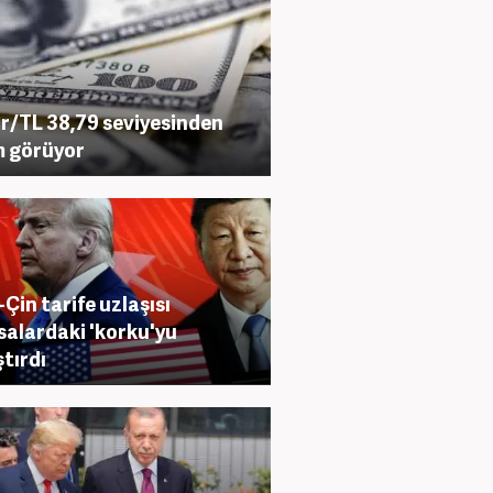
r/TL 38,79 seviyesinden
m görüyor
Çin tarife uzlaşısı
salardaki 'korku'yu
ştırdı