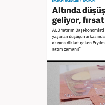
EKONOMİ HABERLERİ
EKONOMİ
Altında düşü
geliyor, fırsa
ALB Yatırım Başekonomisti Do
yaşanan düşüşün arkasındaki
akışına dikkat çeken Eryılma
satım zamanı!”