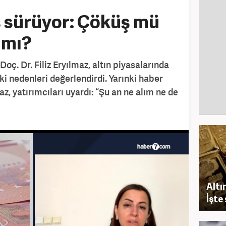
ş sürüyor: Çöküş mü
t mı?
ç. Dr. Filiz Eryılmaz, altın piyasalarında
 nedenleri değerlendirdi. Yarınki haber
z, yatırımcıları uyardı: “Şu an ne alım ne de
Altı
İşte 