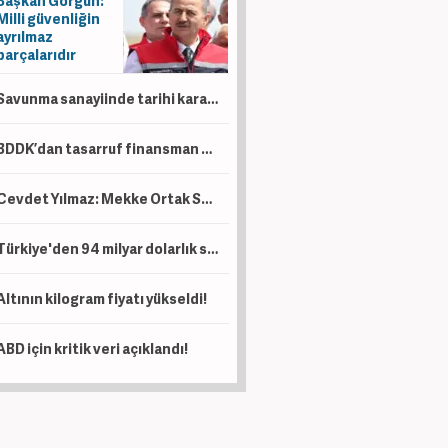
Başkan Görgün:
Milli güvenliğin
ayrılmaz
parçalarıdır
Savunma sanayiinde tarihi karar! İki dev milli motor için birleşiyor
BDDK’dan tasarruf finansman düzenlemesi! Taşıt, konut ve iş yerinde limitler değişti
Cevdet Yılmaz: Mekke Ortak Savunma Anlaşması tarihi bir adımdır
Türkiye'den 94 milyar dolarlık satış!
Altının kilogram fiyatı yükseldi!
ABD için kritik veri açıklandı!