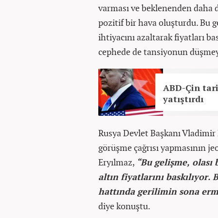
varması ve beklenenden daha d
pozitif bir hava oluşturdu. Bu 
ihtiyacını azaltarak fiyatları b
cephede de tansiyonun düşmeye 
ABD-Çin tari
yatıştırdı
Rusya Devlet Başkanı Vladimir P
görüşme çağrısı yapmasının jeop
Eryılmaz,
“Bu gelişme, olası 
altın fiyatlarını baskılıyor.
hattında gerilimin sona erme
diye konuştu.