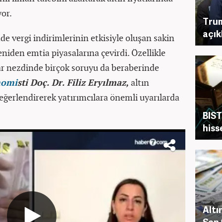
or.
Trum
açık
e vergi indirimlerinin etkisiyle oluşan sakin
eniden emtia piyasalarına çevirdi. Özellikle
lar nezdinde birçok soruyu da beraberinde
nomi
sti Doç. Dr. Filiz Eryılmaz,
altın
değerlendirerek yatırımcılara önemli uyarılarda
BIST
hiss
Altı
Son 