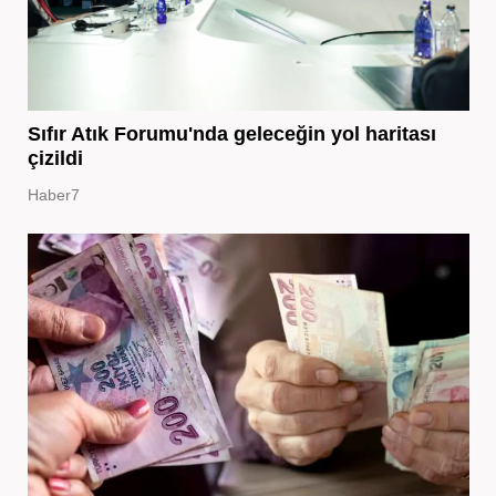
Sıfır Atık Forumu'nda geleceğin yol haritası
çizildi
Haber7