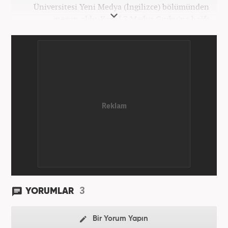
Üniversitesi Yeni Medya (İngilizce) bölümünden
mezun oldu. Kanal 7 Medya Grubu'na bağlı
haber7.com bünyesinde mesleki hayatına devam
etmektedir.
3
YORUMLAR
Bir Yorum Yapın