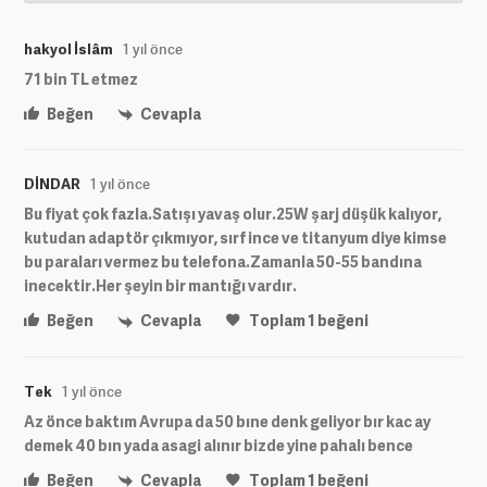
hakyol İslâm
1 yıl önce
71 bin TL etmez
Beğen
Cevapla
DİNDAR
1 yıl önce
Bu fiyat çok fazla.Satışı yavaş olur.25W şarj düşük kalıyor,
kutudan adaptör çıkmıyor, sırf ince ve titanyum diye kimse
bu paraları vermez bu telefona.Zamanla 50-55 bandına
inecektir.Her şeyin bir mantığı vardır.
Beğen
Cevapla
Toplam
1
beğeni
Tek
1 yıl önce
Az önce baktım Avrupa da 50 bıne denk geliyor bır kac ay
demek 40 bın yada asagi alınır bizde yine pahalı bence
Beğen
Cevapla
Toplam
1
beğeni