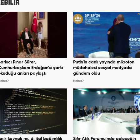
EBİLİR
Şarkıcı Pınar Sürer,
Putin'in canlı yayında mikrofon
Cumhurbaşkanı Erdoğan'a şarkı
müdahalesi sosyal medyada
okuduğu anları paylaştı
gündem oldu
aber7
Haber7
Açık kaynak mı, dijital bağımlılık
Sıfır Atık Forumu'nda geleceğin