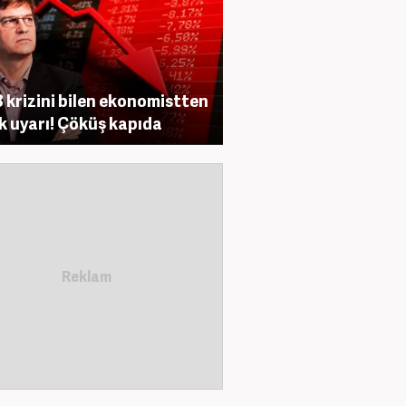
 krizini bilen ekonomistten
ik uyarı! Çöküş kapıda