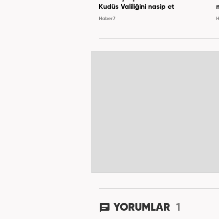
Kudüs Valiliğini nasip et
Haber7
H
1
YORUMLAR