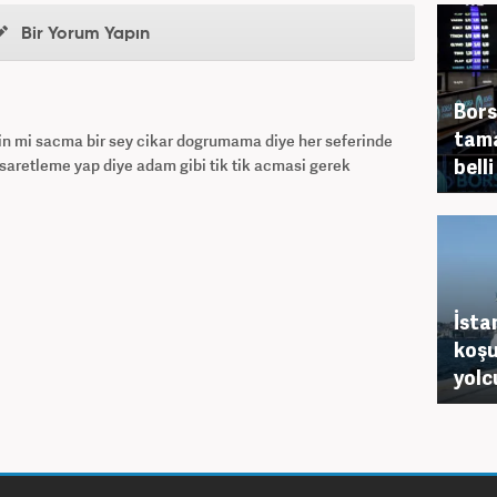
Bir Yorum Yapın
Bors
tama
in mi sacma bir sey cikar dogrumama diye her seferinde
belli
saretleme yap diye adam gibi tik tik acmasi gerek
İsta
koşu
yolc