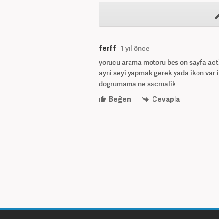
ferff
1 yıl önce
yorucu arama motoru bes on sayfa act
ayni seyi yapmak gerek yada ikon var i
dogrumama ne sacmalik
Beğen
Cevapla