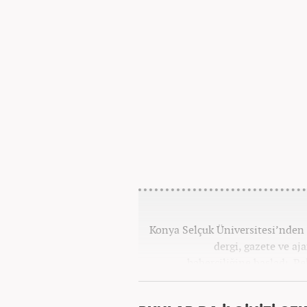
Konya Selçuk Üniversitesi’nden 2
dergi, gazete ve aj
haberciliğine başladı. P
Haber7.com’da 