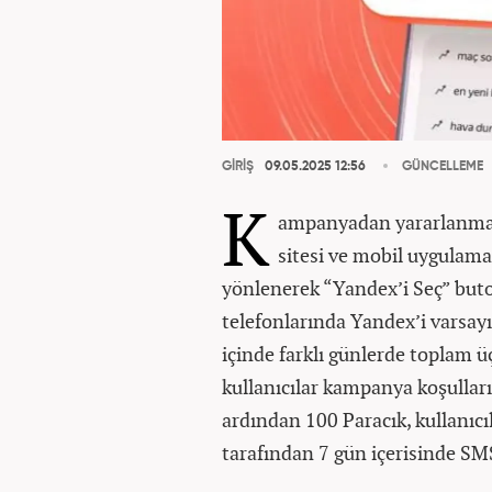
GİRİŞ
09.05.2025 12:56
GÜNCELLEME
K
ampanyadan yararlanmak 
sitesi ve mobil uygulam
yönlenerek “Yandex’i Seç” buto
telefonlarında Yandex’i varsayı
içinde farklı günlerde toplam
kullanıcılar kampanya koşulları
ardından 100 Paracık, kullanıcı
tarafından 7 gün içerisinde SMS 