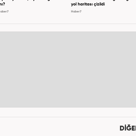
mı?
yol haritası çizildi
aber7
Haber7
DİĞE