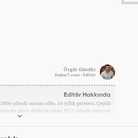
Özgür Gündüz
Haber7.com - Editör
Editör Hakkında
006 yılında mezun oldu. 16 yıllık gazeteci. Çeşitli
anslarda görev aldıktan sonra 2011 yılında internet
ek çok haber ve röportaja imza attı. Meslek hayatına
7 yıldır ekonomi editörü olarak devam etmektedir.