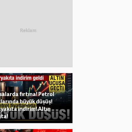
salarda fırtına! Petrol
tlarında büyük düşüş!
yakıta indirim! Altın
ta!