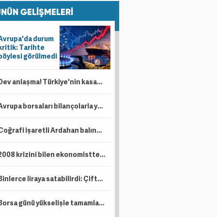
NÜN GELİŞMELERİ
Avrupa'da durum
kritik: Tarihte
böylesi görülmedi
Dev anlaşma! Türkiye'nin kasasına servet akacak! Bir ülkeden daha petrol sürprizi
Avrupa borsaları bilançolarla yükseldi! İngiltere negatif ayrıştı
Coğrafi işaretli Ardahan balında hasat başladı!
2008 krizini bilen ekonomistten kritik uyarı! Çöküş kapıda
Binlerce liraya satabilirdi: Çiftçi ürünlerini ücretsiz dağıttı!
Borsa günü yükselişle tamamladı! En çok kazandıran belli oldu