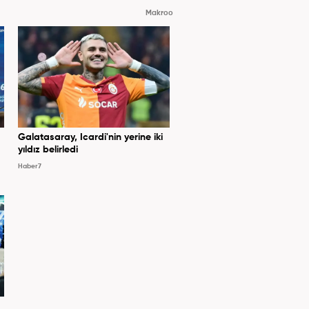
Makroo
Galatasaray, Icardi'nin yerine iki
yıldız belirledi
Haber7