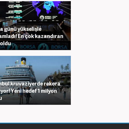
a günü yükselişle
mladı! En çok kazandıran
 oldu
nbul kruvaziyerde rekora
yor! Yeni hedef 1 milyon
u