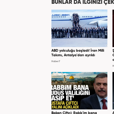
BUNLAR DA İLGİNİZİ ÇEK
ABD yolculuğu başladı! İran Milli
Takımı, Antalya'dan ayrıldı
Haber7
H
Bakan Çiftçi: Rabb'im bana