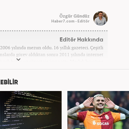
Özgür Gündüz
Haber7.com - Editör
Editör Hakkında
006 yılında mezun oldu. 16 yıllık gazeteci. Çeşitli
anslarda görev aldıktan sonra 2011 yılında internet
ek çok haber ve röportaja imza attı. Meslek hayatına
7 yıldır ekonomi editörü olarak devam etmektedir.
EBİLİR