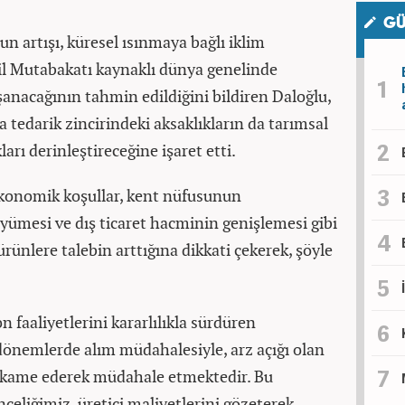
GÜ
 artışı, küresel ısınmaya bağlı iklim
eşil Mutabakatı kaynaklı dünya genelinde
nacağının tahmin edildiğini bildiren Daloğlu,
da tedarik zincirindeki aksaklıkların da tarımsal
rı derinleştireceğine işaret etti.
 ekonomik koşullar, kent nüfusunun
üyümesi ve dış ticaret hacminin genişlemesi gibi
ünlere talebin arttığına dikkati çekerek, şöyle
 faaliyetlerini kararlılıkla sürdüren
dönemlerde alım müdahalesiyle, arz açığı olan
ikame ederek müdahale etmektedir. Bu
nceliğimiz, üretici maliyetlerini gözeterek