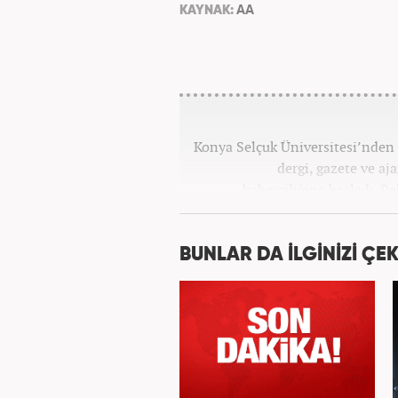
KAYNAK:
AA
Konya Selçuk Üniversitesi’nden 2
dergi, gazete ve aj
haberciliğine başladı. P
Haber7.com’da 
BUNLAR DA İLGİNİZİ ÇEK