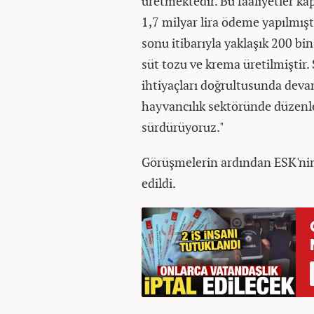
üretmektedir. Bu faaliyetler k
1,7 milyar lira ödeme yapılmıştı
sonu itibarıyla yaklaşık 200 bin
süt tozu ve krema üretilmiştir. 
ihtiyaçları doğrultusunda deva
hayvancılık sektöründe düzenley
sürdürüyoruz."
Görüşmelerin ardından ESK'nin 
edildi.