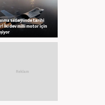
nma sanayiinde tarihi
! İki dev milli motor için
eşiyor