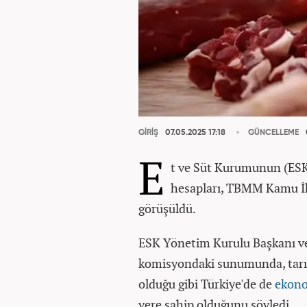
GİRİŞ
07.05.2025 17:18
GÜNCELLEME
E
t ve Süt Kurumunun (ESK)
hesapları, TBMM Kamu İk
görüşüldü.
ESK Yönetim Kurulu Başkanı ve
komisyondaki sunumunda, tarı
olduğu gibi Türkiye'de de
ekon
yere sahip olduğunu söyledi.