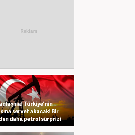
anlaşma! Türkiye'nin
sına servet akacak! Bir
den daha petrol sürprizi