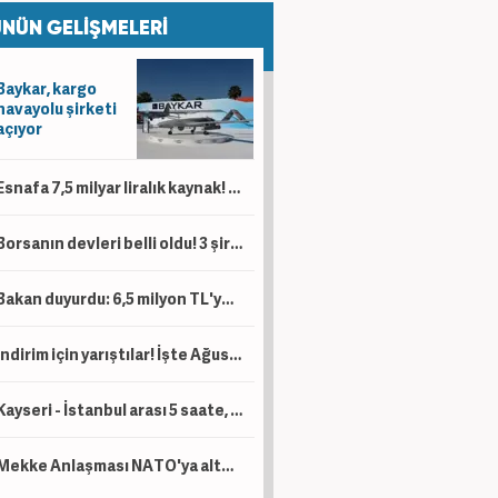
NÜN GELİŞMELERİ
Baykar, kargo
havayolu şirketi
açıyor
Esnafa 7,5 milyar liralık kaynak! 'Kesintisiz bir şekilde desteklemeye devam'
Borsanın devleri belli oldu! 3 şirketin piyasa değeri 1 trilyon lirayı aştı
Bakan duyurdu: 6,5 milyon TL'ye kadar destek sağlanacak!
İndirim için yarıştılar! İşte Ağustos ayı kampanyalı sıfır otomobil fiyatları!
Kayseri - İstanbul arası 5 saate, Kayseri - Ankara arası da 1 saat 45 dakikaya düşecek!
Mekke Anlaşması NATO'ya alternatif bir yapı değil!