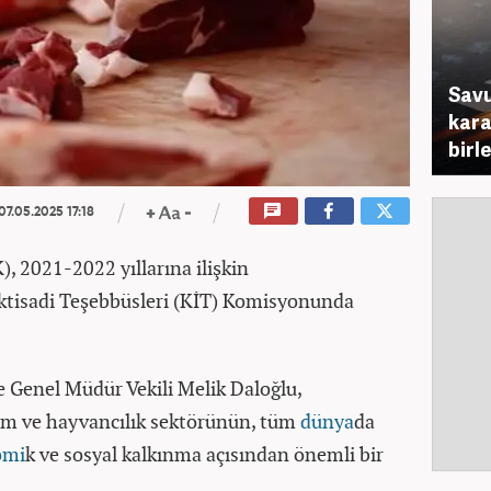
Savu
karar
birl
07.05.2025 17:18
, 2021-2022 yıllarına ilişkin
tisadi Teşebbüsleri (KİT) Komisyonunda
 Genel Müdür Vekili Melik Daloğlu,
m ve hayvancılık sektörünün, tüm
dünya
da
omi
k ve sosyal kalkınma açısından önemli bir