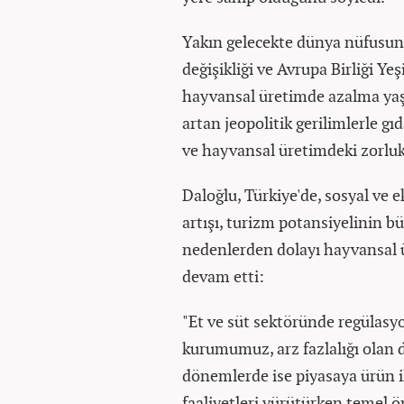
Yakın gelecekte dünya nüfusunun
değişikliği ve Avrupa Birliği Y
hayvansal üretimde azalma yaşa
artan jeopolitik gerilimlerle gı
ve hayvansal üretimdeki zorlukla
Daloğlu, Türkiye'de, sosyal ve
artışı, turizm potansiyelinin b
nedenlerden dolayı hayvansal ür
devam etti:
"Et ve süt sektöründe regülasyon
kurumumuz, arz fazlalığı olan 
dönemlerde ise piyasaya ürün 
faaliyetleri yürütürken temel ö