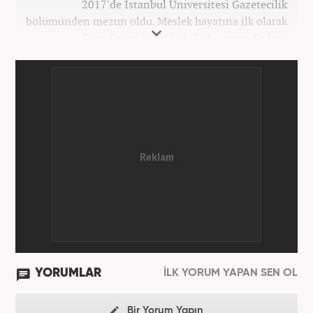
2017'de İstanbul Üniversitesi Gazetecilik
bölümünden mezun oldu. Meslek hayatına ilk olarak
Genç Dergi'de başladı. Daha sonra Sadece
haber.com'da internet haberciliğine başladı. 2019
yılında Haber7.com ailesine dahil olan Koçin,
''Ekonomi ve Otomobil Editörü'' olarak meslek
hayatına devam etmektedir.
YORUMLAR
İLK YORUM YAPAN SEN OL
Bir Yorum Yapın