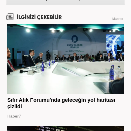
İLGİNİZİ ÇEKEBİLİR
Makroo
Sıfır Atık Forumu'nda geleceğin yol haritası
çizildi
Haber7