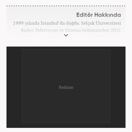
Editör Hakkında
1999 yılında İstanbul’da doğdu. Selçuk Üniversitesi
Radyo Televizyon ve Sinema bölümünden 2021
yılında lisans derecesiyle mezun oldu. 2017 yılında
Üniversite Televizyonu’nda başladığı kariyerinde 3
yıl boyunca spor spikerliği ve muhabirliği
görevlerinde bulundu. Daha sonra 2020 yılında özel
bir haber kanalında haber ve spor editörlüğü yaptı.
Ardından Turkuvaz Medya Grubu’nda editörlük
görevinde bulundu. 2024 Mayıs ayından itibaren
Kanal 7 Medya Grubu’na bağlı Haber7.com’da editör
olarak görevini sürdürmektedir.