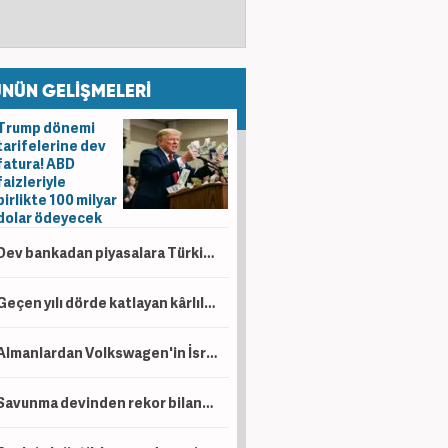
NÜN GELİŞMELERİ
Trump dönemi
tarifelerine dev
fatura! ABD
faizleriyle
birlikte 100 milyar
dolar ödeyecek
Dev bankadan piyasalara Türkiye mesajı: Yıl sonu faiz indirimi ve tahvil hamlesi gündemde
Geçen yılı dörde katlayan kârlılık! Tüpraş 6 ayda 49,8 milyar TL kâr açıkladı
Almanlardan Volkswagen'in İsrailli Rafael ile üretim planına tepki
Savunma devinden rekor bilanço! 6 aylık net kâr 14,4 milyar lirayı aştı