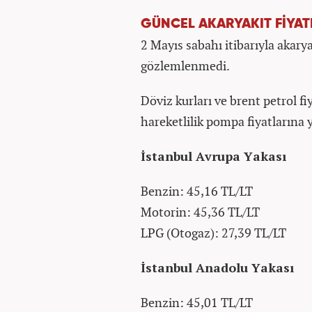
GÜNCEL AKARYAKIT FİYAT
2 Mayıs sabahı itibarıyla akary
gözlemlenmedi.
Döviz kurları ve brent petrol f
hareketlilik pompa fiyatlarına
İstanbul Avrupa Yakası
Benzin: 45,16 TL/LT
Motorin: 45,36 TL/LT
LPG (Otogaz): 27,39 TL/LT
İstanbul Anadolu Yakası
Benzin: 45,01 TL/LT