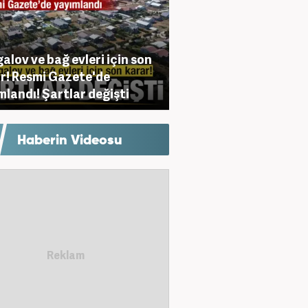
alov ve bağ evleri için son
r! Resmi Gazete'de
mlandı! Şartlar değişti
Haberin Videosu