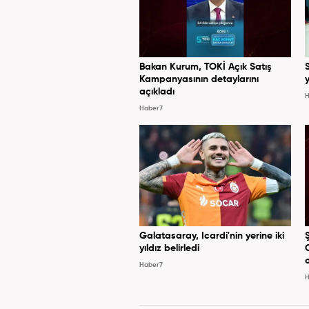
Bakan Kurum, TOKİ Açık Satış
Kampanyasının detaylarını
y
açıkladı
H
Haber7
Galatasaray, Icardi'nin yerine iki
yıldız belirledi
Haber7
H