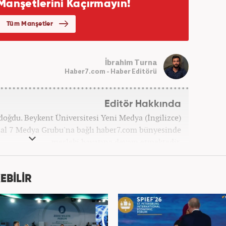
İbrahim Turna
Haber7.com - Haber Editörü
Editör Hakkında
doğdu. Beykent Üniversitesi Yeni Medya (İngilizce)
l 7 Medya Grubu'na bağlı haber7.com bünyesinde
mesleki hayatına devam etmektedir.
EBİLİR