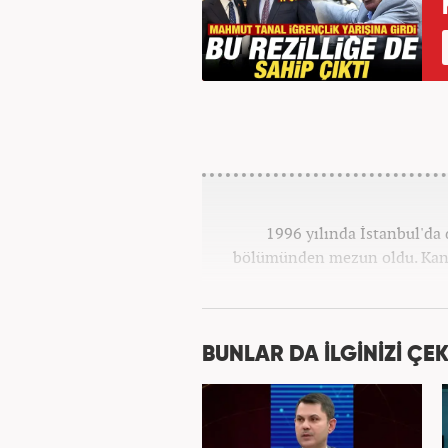
1996 yılında İstanbul'da 
bölümünden mezun oldu. Kana
BUNLAR DA İLGİNİZİ ÇEK