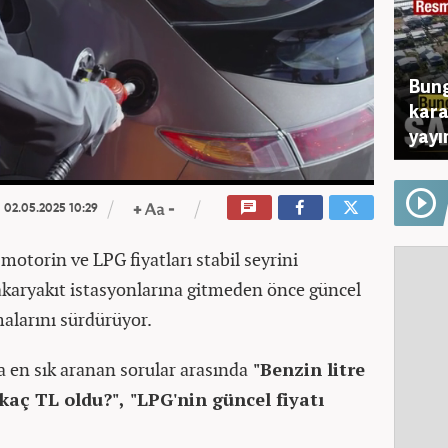
Bung
kara
yayı
02.05.2025 10:29
motorin ve LPG fiyatları stabil seyrini
 akaryakıt istasyonlarına gitmeden önce güncel
malarını sürdürüyor.
 en sık aranan sorular arasında
"Benzin litre
kaç TL oldu?", "LPG'nin güncel fiyatı