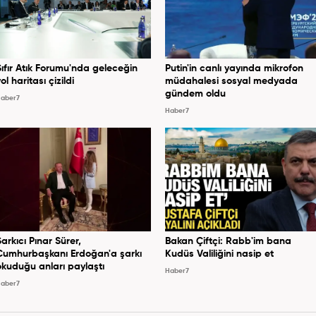
Sıfır Atık Forumu'nda geleceğin
Putin'in canlı yayında mikrofon
ol haritası çizildi
müdahalesi sosyal medyada
gündem oldu
aber7
Haber7
Şarkıcı Pınar Sürer,
Bakan Çiftçi: Rabb'im bana
Cumhurbaşkanı Erdoğan'a şarkı
Kudüs Valiliğini nasip et
okuduğu anları paylaştı
Haber7
aber7