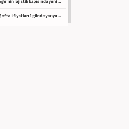
Ege'nin lojistik kapısında yeni dönem: İzmir Limanı modernizasyonla devleşecek
Şeftali fiyatları 1 günde yarıya düştü