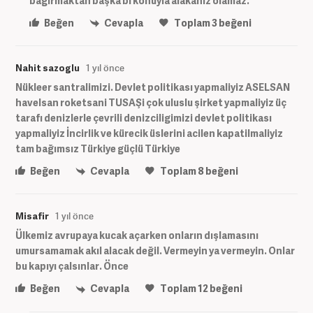
bağırmaktan başka bi konuyla alakanız olamaz.
Beğen
Cevapla
Toplam
3
beğeni
Nahit sazoglu
1 yıl önce
Nükleer santralimizi. Devlet politikası yapmaliyiz ASELSAN
havelsan roketsani TUSAŞi çok uluslu şirket yapmaliyiz üç
tarafı denizlerle çevrili denizciligimizi devlet politikası
yapmaliyiz İncirlik ve kürecik üslerini acilen kapatilmaliyiz
tam bağımsız Türkiye güçlü Türkiye
Beğen
Cevapla
Toplam
8
beğeni
Misafir
1 yıl önce
Ülkemiz avrupaya kucak açarken onların dışlamasını
umursamamak akıl alacak değil. Vermeyin ya vermeyin. Onlar
bu kapıyı çalsınlar. Önce
Beğen
Cevapla
Toplam
12
beğeni