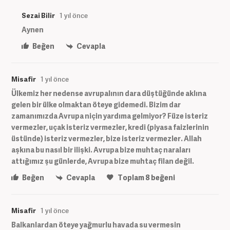
Sezai Bilir
1 yıl önce
Aynen
Beğen
Cevapla
Misafir
1 yıl önce
Ülkemiz her nedense avrupalının dara düştüğünde aklına
gelen bir ülke olmaktan öteye gidemedi. Bizim dar
zamanımızda Avrupa niçin yardıma gelmiyor? Füze isteriz
vermezler, uçak isteriz vermezler, kredi (piyasa faizlerinin
üstünde) isteriz vermezler, bize isteriz vermezler. Allah
aşkına bu nasıl bir ilişki. Avrupa bize muhtaç naraları
attığımız şu günlerde, Avrupa bize muhtaç filan değil.
Beğen
Cevapla
Toplam
8
beğeni
Misafir
1 yıl önce
Balkanlardan öteye yağmurlu havada su vermesin