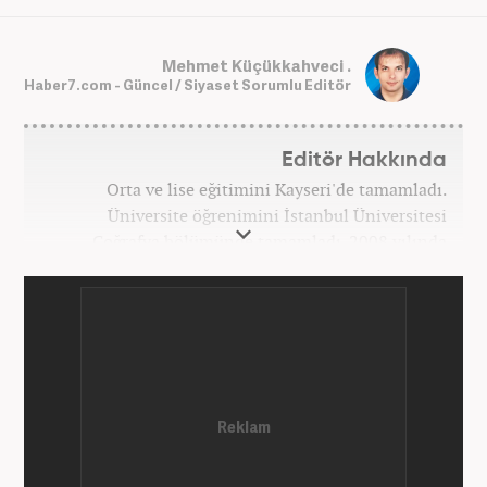
Mehmet Küçükkahveci .
Haber7.com - Güncel / Siyaset Sorumlu Editör
Editör Hakkında
Orta ve lise eğitimini Kayseri'de tamamladı.
Üniversite öğrenimini İstanbul Üniversitesi
Coğrafya bölümünde tamamladı. 2008 yılında
Haber7.com'da gazetecilik mesleğine ilk adımını
attı. 15 yıllık profesyonel editörlük kariyerinde tüm
kategorilerde görev yaptı. Meslek hayatına
Haber7.com'da 'Güncel/Siyaset Sorumlu Editörü'
olarak devam etmektedir.