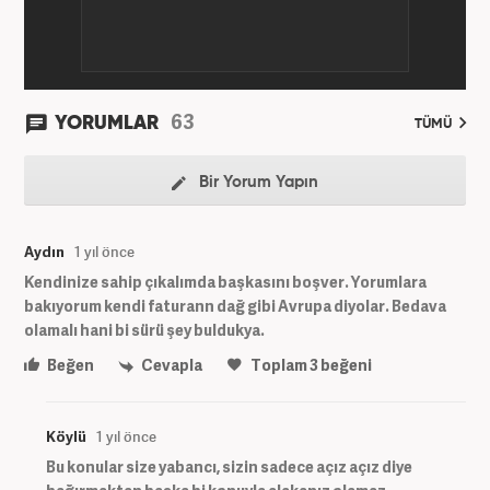
63
YORUMLAR
TÜMÜ
Bir Yorum Yapın
Aydın
1 yıl önce
Kendinize sahip çıkalımda başkasını boşver. Yorumlara
bakıyorum kendi faturann dağ gibi Avrupa diyolar. Bedava
olamalı hani bi sürü şey buldukya.
Beğen
Cevapla
Toplam
3
beğeni
Köylü
1 yıl önce
Bu konular size yabancı, sizin sadece açız açız diye