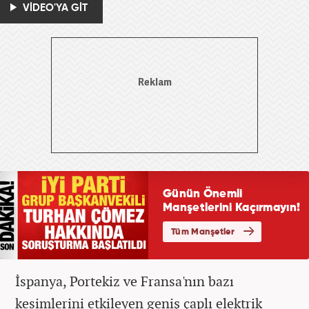
VİDEO'YA GİT
İspanya, Portekiz ve Fransa'nın bazı
kesimlerini etkileyen geniş çaplı elektrik