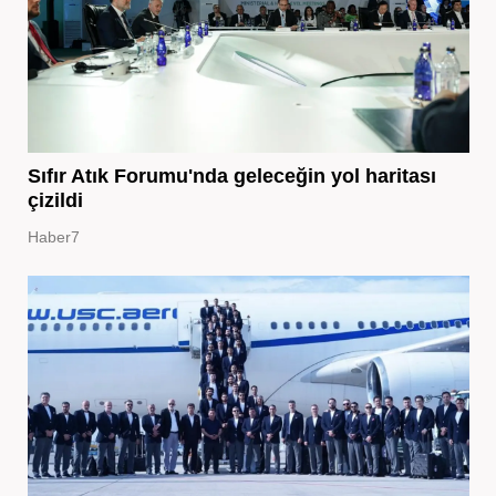
Sıfır Atık Forumu'nda geleceğin yol haritası
çizildi
Haber7