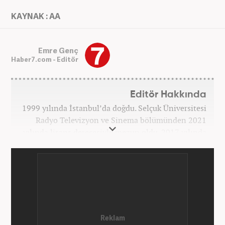
KAYNAK : AA
Emre Genç
Haber7.com - Editör
Editör Hakkında
1999 yılında İstanbul’da doğdu. Selçuk Üniversitesi
Radyo Televizyon ve Sinema bölümünden 2021
yılında lisans derecesiyle mezun oldu. 2017 yılında
Üniversite Televizyonu’nda başladığı kariyerinde 3
yıl boyunca spor spikerliği ve muhabirliği
görevlerinde bulundu. Daha sonra 2020 yılında özel
bir haber kanalında haber ve spor editörlüğü yaptı.
Ardından Turkuvaz Medya Grubu’nda editörlük
görevinde bulundu. 2024 Mayıs ayından itibaren
Kanal 7 Medya Grubu’na bağlı Haber7.com’da editör