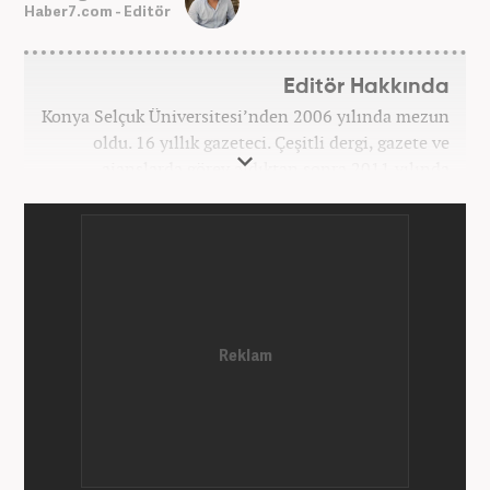
Haber7.com - Editör
Editör Hakkında
Konya Selçuk Üniversitesi’nden 2006 yılında mezun
oldu. 16 yıllık gazeteci. Çeşitli dergi, gazete ve
ajanslarda görev aldıktan sonra 2011 yılında
internet haberciliğine başladı. Pek çok haber ve
röportaja imza attı. Meslek hayatına Haber7.com’da
7 yıldır ekonomi editörü olarak devam etmektedir.