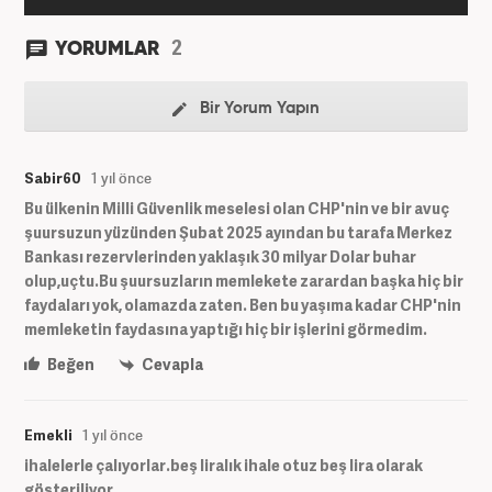
2
YORUMLAR
Bir Yorum Yapın
Sabir60
1 yıl önce
Bu ülkenin Milli Güvenlik meselesi olan CHP'nin ve bir avuç
şuursuzun yüzünden Şubat 2025 ayından bu tarafa Merkez
Bankası rezervlerinden yaklaşık 30 milyar Dolar buhar
olup,uçtu.Bu şuursuzların memlekete zarardan başka hiç bir
faydaları yok, olamazda zaten. Ben bu yaşıma kadar CHP'nin
memleketin faydasına yaptığı hiç bir işlerini görmedim.
Beğen
Cevapla
Emekli
1 yıl önce
ihalelerle çalıyorlar.beş liralık ihale otuz beş lira olarak
gösteriliyor.