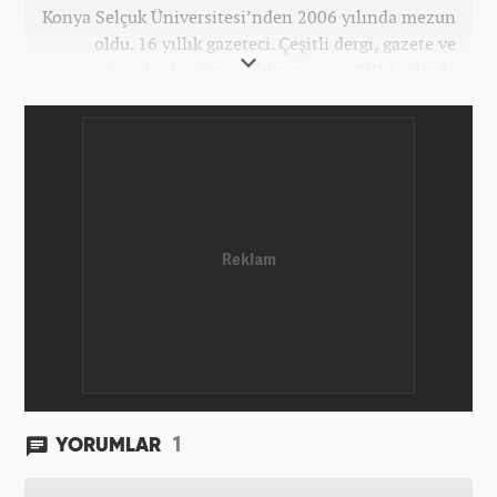
Konya Selçuk Üniversitesi’nden 2006 yılında mezun
oldu. 16 yıllık gazeteci. Çeşitli dergi, gazete ve
ajanslarda görev aldıktan sonra 2011 yılında
internet haberciliğine başladı. Pek çok haber ve
röportaja imza attı. Meslek hayatına Haber7.com’da
7 yıldır ekonomi editörü olarak devam etmektedir.
1
YORUMLAR