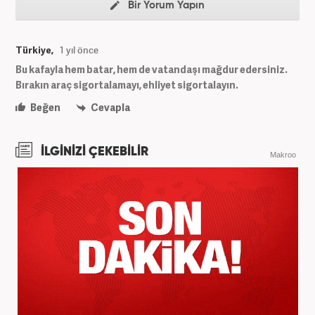
Bir Yorum Yapın
Türkiye,
1 yıl önce
Bu kafayla hem batar, hem de vatandaşı mağdur edersiniz.
Bırakın araç sigortalamayı, ehliyet sigortalayın.
Beğen
Cevapla
İLGİNİZİ ÇEKEBİLİR
Makroo