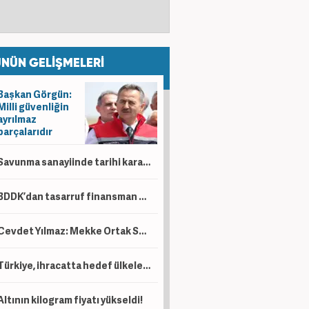
NÜN GELİŞMELERİ
Başkan Görgün:
Milli güvenliğin
ayrılmaz
parçalarıdır
Savunma sanayiinde tarihi karar! İki dev milli motor için birleşiyor
BDDK’dan tasarruf finansman düzenlemesi! Taşıt, konut ve iş yerinde limitler değişti
Cevdet Yılmaz: Mekke Ortak Savunma Anlaşması tarihi bir adımdır
Türkiye, ihracatta hedef ülkelere 6 ayda 94 milyar dolarlık satış yaptı
Altının kilogram fiyatı yükseldi!