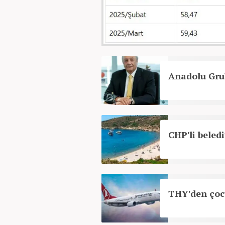
Anadolu Gru
CHP'li beledi
THY'den çocu