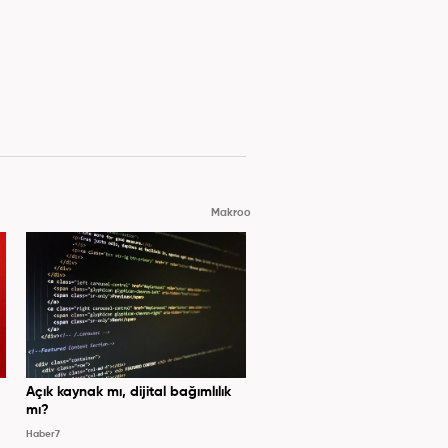
Makroo
Açık kaynak mı, dijital bağımlılık
mı?
Haber7