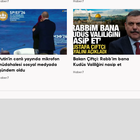
aber7
Haber7
Putin'in canlı yayında mikrofon
Bakan Çiftçi: Rabb'im bana
müdahalesi sosyal medyada
Kudüs Valiliğini nasip et
gündem oldu
Haber7
aber7