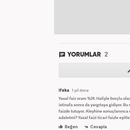
2
YORUMLAR
ifeka
1 yıl önce
Yasal faiz oranı %24. Haliyle borçlu o
istinafa sonra da yargıtaya gidiyor. Bu
faizde tutuyor. Aleyhine sonuçlanınca 
adaletmi? Yasal faizi ticari faizle eşitl
Beğen
Cevapla