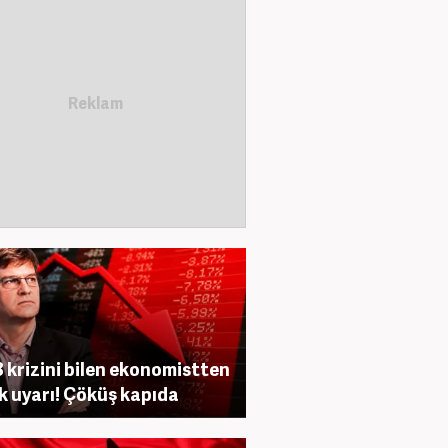
 krizini bilen ekonomistten
ik uyarı! Çöküş kapıda