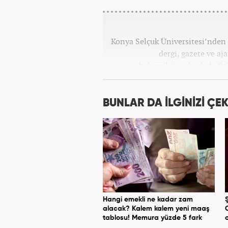
Konya Selçuk Üniversitesi’nden 2
dergi, gazete ve aj
haberciliğine başladı. P
Haber7.com’da 
BUNLAR DA İLGİNİZİ ÇEK
Hangi emekli ne kadar zam
alacak? Kalem kalem yeni maaş
tablosu! Memura yüzde 5 fark