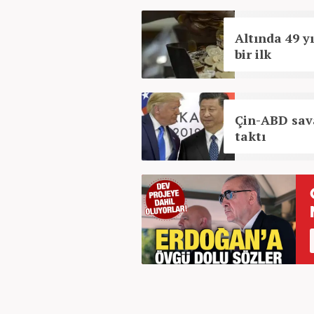
Altında 49 y
bir ilk
Çin-ABD sava
taktı