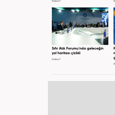
Haber7
H
Sıfır Atık Forumu'nda geleceğin
yol haritası çizildi
Haber7
H