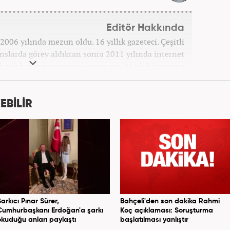
Editör Hakkında
006 yılında mezun oldu. 16 yıllık gazeteci. Çeşitli
anslarda görev aldıktan sonra 2011 yılında internet
ek çok haber ve röportaja imza attı. Meslek hayatına
7 yıldır ekonomi editörü olarak devam etmektedir.
EBİLİR
Şarkıcı Pınar Sürer,
Bahçeli'den son dakika Rahmi
Cumhurbaşkanı Erdoğan'a şarkı
Koç açıklaması: Soruşturma
okuduğu anları paylaştı
başlatılması yanlıştır