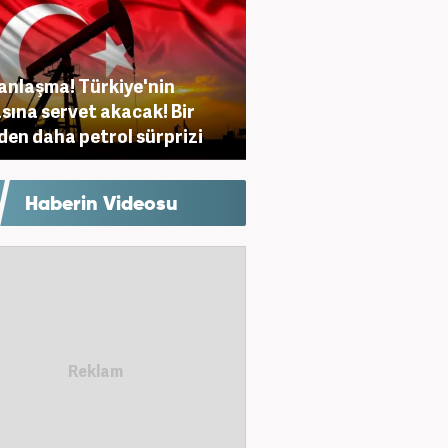
anlaşma! Türkiye'nin
sına servet akacak! Bir
den daha petrol sürprizi
Haberin Videosu