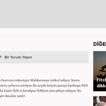
DİĞE
Bir Yorum Yapın
Fitc
lan borcunu ödemiyor. Mahkemeye intikal ediyor. Sonra
dikk
 süreç yıllarca sürüyor. Bu arada borçlu parayı bankaya %50
da faizin %26 sı kendşne %24ünü alacaklıya ödüyor. Bu
eyin davalar azalır