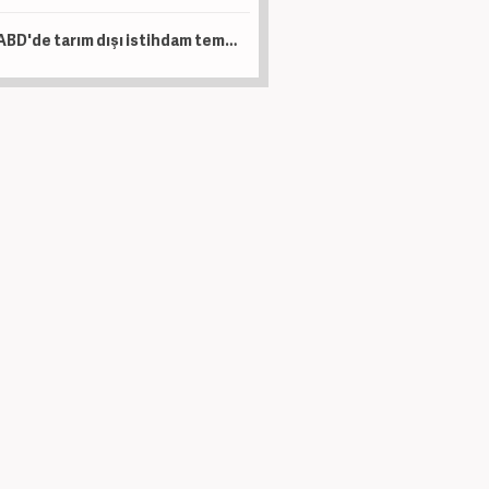
ABD'de tarım dışı istihdam temmuzda beklentilerin aksine geriledi