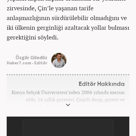
zirvesinde, Çin’le yaşanan tarife
anlaşmazlığının sürdürülebilir olmadığını ve
iki ülkenin gerginliği azaltacak yollar bulması
gerektiğini söyledi.
Özgür Gündüz
Haber7.com - Editör
Editör Hakkında
Konya Selçuk Üniversitesi’nden 2006 yılında mezun
oldu. 16 yıllık gazeteci. Çeşitli dergi, gazete ve
ajanslarda görev aldıktan sonra 2011 yılında
internet haberciliğine başladı. Pek çok haber ve
röportaja imza attı. Meslek hayatına Haber7.com’da
7 yıldır ekonomi editörü olarak devam etmektedir.