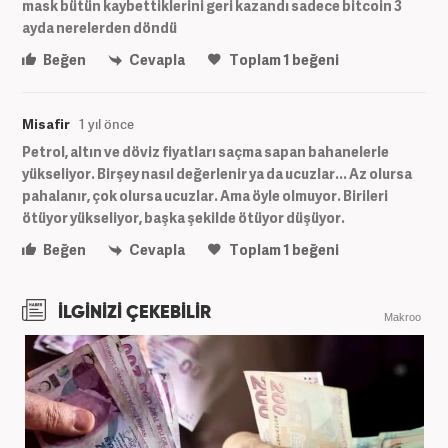
mask bütün kaybettiklerini geri kazandı sadece bitcoin 3
ayda nerelerden döndü
Beğen
Cevapla
Toplam
1
beğeni
Misafir
1 yıl önce
Petrol, altın ve döviz fiyatları saçma sapan bahanelerle
yükseliyor. Birşey nasıl değerlenir ya da ucuzlar... Az olursa
pahalanır, çok olursa ucuzlar. Ama öyle olmuyor. Birileri
ötüyor yükseliyor, başka şekilde ötüyor düşüyor.
Beğen
Cevapla
Toplam
1
beğeni
İLGİNİZİ ÇEKEBİLİR
Makroo