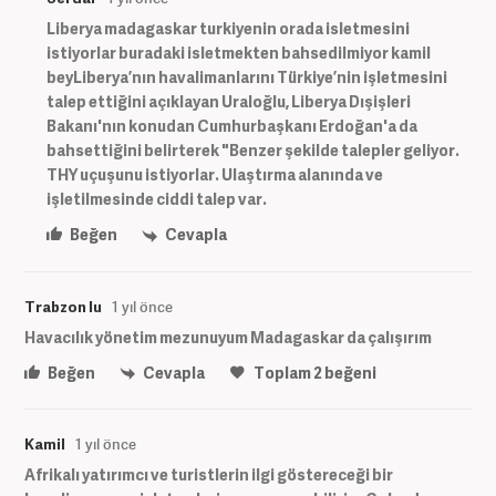
Liberya madagaskar turkiyenin orada isletmesini
istiyorlar buradaki isletmekten bahsedilmiyor kamil
beyLiberya’nın havalimanlarını Türkiye’nin işletmesini
talep ettiğini açıklayan Uraloğlu, Liberya Dışişleri
Bakanı'nın konudan Cumhurbaşkanı Erdoğan'a da
bahsettiğini belirterek "Benzer şekilde talepler geliyor.
THY uçuşunu istiyorlar. Ulaştırma alanında ve
işletilmesinde ciddi talep var.
Beğen
Cevapla
Trabzon lu
1 yıl önce
Havacılık yönetim mezunuyum Madagaskar da çalışırım
Beğen
Cevapla
Toplam
2
beğeni
Kamil
1 yıl önce
Afrikalı yatırımcı ve turistlerin ilgi göstereceği bir