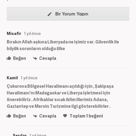
Bir Yorum Yapın
Misafir
1 yıl önce
Bırakın Allah aşkına Liberyada ne işimiz var. Güvenlik ile
büyük sorunların olduğu ülke
Beğen
Cevapla
Kamil
1 yıl önce
Çukurova Bölgesel Havalimanı açıldığı için , Şakipaşa
Havalimanı'nı Madagaskar ve Liberya işletmesi için
önerebiliriz . Afrikalılar sıcak iklim illerimiz Adana ,
Gaziantep ve Mersin Turizmine ilgi gösterebilirler .
Beğen
Cevapla
Toplam
1
beğeni
Serdar
1 yıl önce