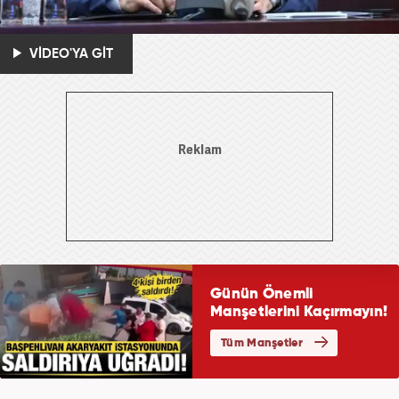
VİDEO'YA GİT