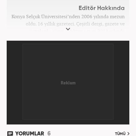
Editör Hakkında
Konya Selçuk Üniversitesi’nden 2006 yılında mezun
oldu. 16 yıllık gazeteci. Çeşitli dergi, gazete ve
ajanslarda görev aldıktan sonra 2011 yılında
internet haberciliğine başladı. Pek çok haber ve
röportaja imza attı. Meslek hayatına Haber7.com’da
7 yıldır ekonomi editörü olarak devam etmektedir.
6
YORUMLAR
TÜMÜ