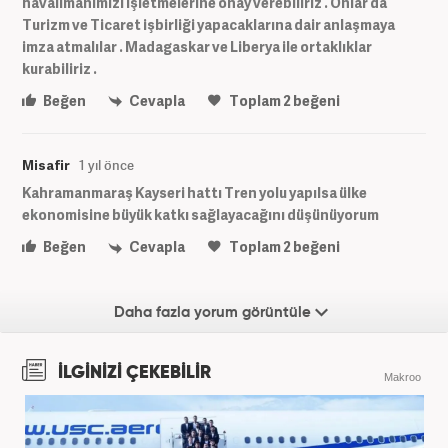
havalimanımızı işletmelerine onay verebiliriz . Onlar da
Turizm ve Ticaret işbirliği yapacaklarına dair anlaşmaya
imza atmalılar . Madagaskar ve Liberya ile ortaklıklar
kurabiliriz .
Beğen
Cevapla
Toplam
2
beğeni
Misafir
1 yıl önce
Kahramanmaraş Kayseri hattı Tren yolu yapılsa ülke
ekonomisine büyük katkı sağlayacağını düşünüyorum
Beğen
Cevapla
Toplam
2
beğeni
Daha fazla yorum görüntüle
İLGİNİZİ ÇEKEBİLİR
Makroo