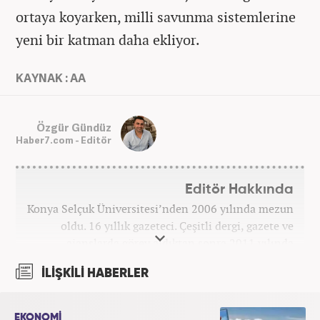
ortaya koyarken, milli savunma sistemlerine
yeni bir katman daha ekliyor.
KAYNAK : AA
Özgür Gündüz
Haber7.com - Editör
Editör Hakkında
Konya Selçuk Üniversitesi’nden 2006 yılında mezun
oldu. 16 yıllık gazeteci. Çeşitli dergi, gazete ve
ajanslarda görev aldıktan sonra 2011 yılında
internet haberciliğine başladı. Pek çok haber ve
İLİŞKİLİ HABERLER
röportaja imza attı. Meslek hayatına Haber7.com’da
7 yıldır ekonomi editörü olarak devam etmektedir.
EKONOMİ