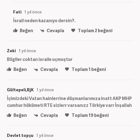
Fati
1 yıl önce
İsrail neden kazanıyo dersin?.
Beğen
Cevapla
Toplam
2
beğeni
Zeki
1 yıl önce
Bilgiler coktan israile uçmuştur
Beğen
Cevapla
Toplam
1
beğeni
Gültepeli,BjK
1 yıl önce
İçimizdeki Vatan hainlerrine düşmanlarımıza inatt AKP MHP
cumhur hükümeti RTE sizlerr varsanızz Türkiye varr İnşallah
Beğen
Cevapla
Toplam
19
beğeni
Devlet topçu
1 yıl önce