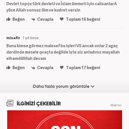
Devlet topçu türk devleti ve İslam ümmeti için calisanlarA
yüce Allah sonsuz ilim ve kudret versin
Beğen
Cevapla
Toplam
16
beğeni
misafir
1 yıl önce
Bunu kimse görmez malesef bu işleri VS ancak onlar 2 agaç
derdinde mesele qvaçta değilde işte siz anladınız maşallah
elhamdülillah devam
Beğen
Cevapla
Toplam
17
beğeni
Daha fazla yorum görüntüle
İLGİNİZİ ÇEKEBİLİR
Makroo