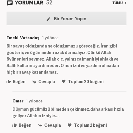
52
YORUMLAR
TÜMÜ
Bir Yorum Yapın
Emekli Vatandaş
1 yıl önce
Bir savaş olduğunda ne olduğumuzu göreceğiz. İran gibi
gösteriş ve öğünmeden uzak durmalıyız. Çünkü Allah
övünenleri sevmez. Allah c.c. yalnızca imanlı iyi ahlaklı ve
Salih kullarına yardım eder. O nun izni ve yardımı olmadan
hiçbir savaş kazanılamaz.
Beğen
Cevapla
Toplam
20
beğeni
Ömer
1 yıl önce
Düşman gücümüzü bilmeden çekinmez.daha arkası hızla
geliyor Allahın izniyle....
Beğen
Cevapla
Toplam
2
beğeni