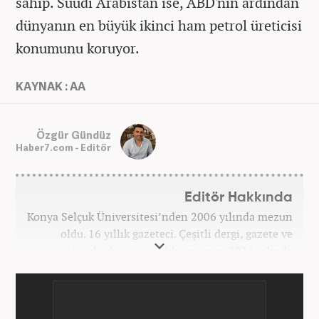
sahip. Suudi Arabistan ise, ABD'nin ardından
dünyanın en büyük ikinci ham petrol üreticisi
konumunu koruyor.
KAYNAK : AA
Özgür Gündüz
Haber7.com - Editör
Editör Hakkında
Konya Selçuk Üniversitesi’nden 2006 yılında mezun
oldu. 16 yıllık gazeteci. Çeşitli dergi, gazete ve
ajanslarda görev aldıktan sonra 2011 yılında
internet haberciliğine başladı. Pek çok haber ve
röportaja imza attı. Meslek hayatına Haber7.com’da
7 yıldır ekonomi editörü olarak devam etmektedir.