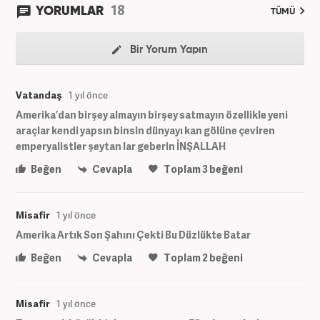
18
YORUMLAR
TÜMÜ
Bir Yorum Yapın
Vatandaş
1 yıl önce
Amerika’dan birşey almayın birşey satmayın özellikle yeni
araçlar kendi yapsın binsin dünyayı kan gölüne çeviren
emperyalistler şeytan lar geberin İNŞALLAH
Beğen
Cevapla
Toplam
3
beğeni
Misafir
1 yıl önce
Amerika Artık Son Şahını Çekti Bu Düzlükte Batar
Beğen
Cevapla
Toplam
2
beğeni
Misafir
1 yıl önce