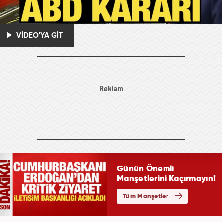
VİDEO'YA GİT