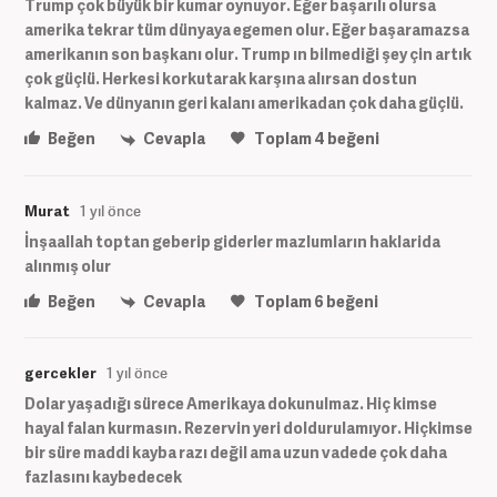
Trump çok büyük bir kumar oynuyor. Eğer başarılı olursa
amerika tekrar tüm dünyaya egemen olur. Eğer başaramazsa
amerikanın son başkanı olur. Trump ın bilmediği şey çin artık
çok güçlü. Herkesi korkutarak karşına alırsan dostun
kalmaz. Ve dünyanın geri kalanı amerikadan çok daha güçlü.
Beğen
Cevapla
Toplam
4
beğeni
Murat
1 yıl önce
İnşaallah toptan geberip giderler mazlumların haklarida
alınmış olur
Beğen
Cevapla
Toplam
6
beğeni
gercekler
1 yıl önce
Dolar yaşadığı sürece Amerikaya dokunulmaz. Hiç kimse
hayal falan kurmasın. Rezervin yeri doldurulamıyor. Hiçkimse
bir süre maddi kayba razı değil ama uzun vadede çok daha
fazlasını kaybedecek