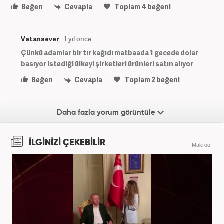
Beğen
Cevapla
Toplam
4
beğeni
Vatansever
1 yıl önce
Çünkü adamlar bir tır kağıdı matbaada 1 gecede dolar
basıyor istediği ülkeyi şirketleri ürünleri satın alıyor
Beğen
Cevapla
Toplam
2
beğeni
Daha fazla yorum görüntüle
İLGİNİZİ ÇEKEBİLİR
Makroo