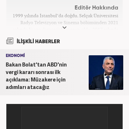
Editör Hakkında
1999 yılında İstanbul’da doğdu. Selçuk Üniversitesi
Radyo Televizyon ve Sinema bölümünden 2021
yılında lisans derecesiyle mezun oldu. 2017 yılında
Üniversite Televizyonu’nda başladığı kariyerinde 3
İLİŞKİLİ HABERLER
yıl boyunca spor spikerliği ve muhabirliği
görevlerinde bulundu. Daha sonra 2020 yılında özel
EKONOMİ
bir haber kanalında haber ve spor editörlüğü yaptı.
Bakan Bolat'tan ABD'nin
Ardından Turkuvaz Medya Grubu’nda editörlük
görevinde bulundu. 2024 Mayıs ayından itibaren
vergi kararı sonrası ilk
Kanal 7 Medya Grubu’na bağlı Haber7.com’da editör
açıklama: Müzakere için
olarak görevini sürdürmektedir.
adımları atacağız